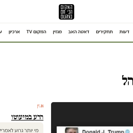
דעות
תחקירים
דאטה האב
מגזין
המקום TV
ארכיון
ע
הל
מגזין
הרע במיעוטו
מי יותר גרוע לאמרי