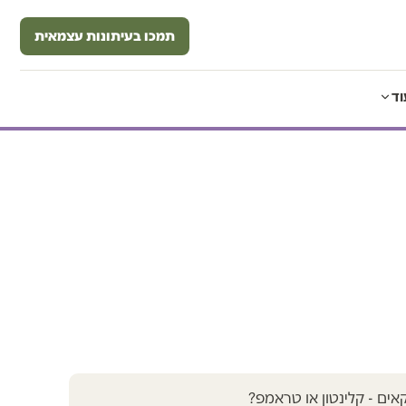
תמכו בעיתונות עצמאית
וד
קאים - קלינטון או טראמפ?