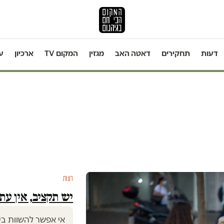
דעות
תחקירים
דאטה האב
מגזין
המקום TV
ארכיון
ע
דעות
יש תקציב, אין עת
אי אפשר להשוות בי