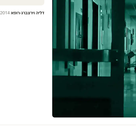
דליה וירצברג-רופא
·
.2014