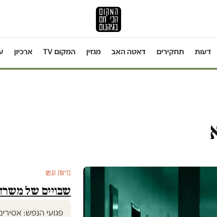
דעות
תחקירים
דאטה האב
מגזין
המקום TV
ארכיון
ע
בריאות הנפש
שבויים של משרד 
פגועי הנפש: אסירי