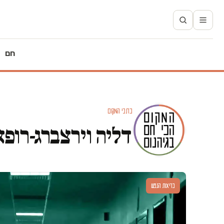
חם
כתבי המקום
דליה וירצברג-רופא
בריאות הנפש