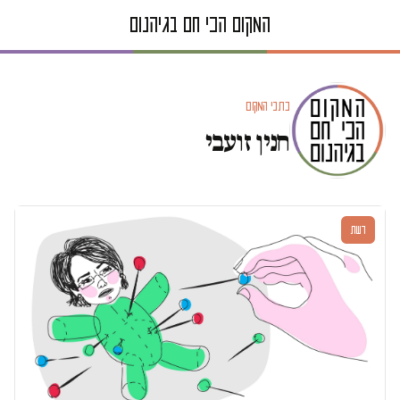
כתבי המקום
חנין זועבי
דעות