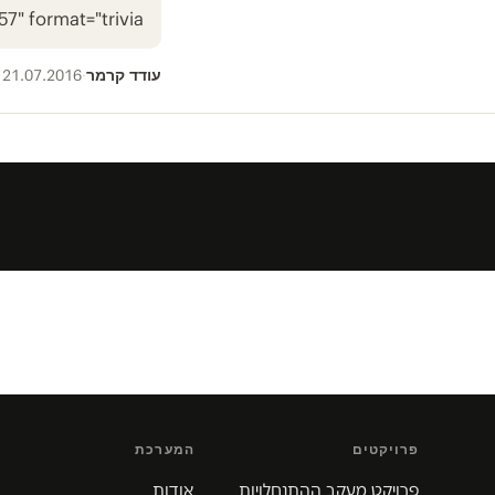
" format="trivia"]
עודד קרמר
21.07.2016
·
פרויקטים
המערכת
פרויקט מעקב ההתנחלויות
אודות