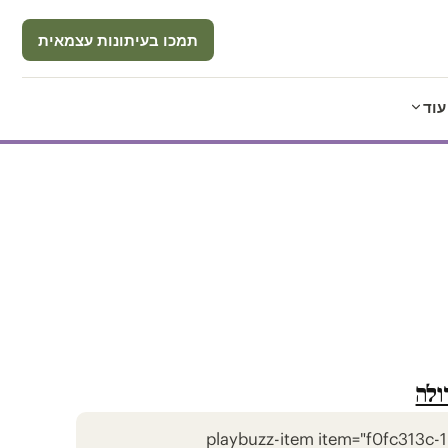
תמכו בעיתונות עצמאית
עוד
ולה
[playbuzz-item item="f0fc313c