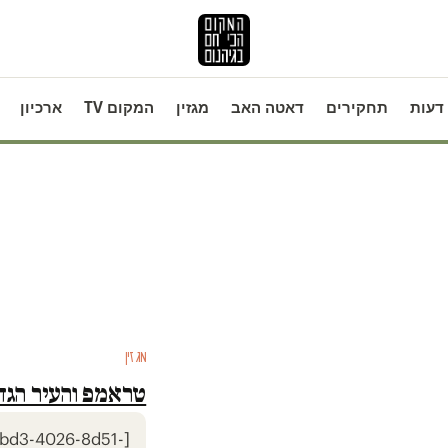
דעות
תחקירים
דאטה האב
מגזין
המקום TV
ארכיון
מגזין
טראמפ והעיר הגד
-1bd3-4026-8d51-