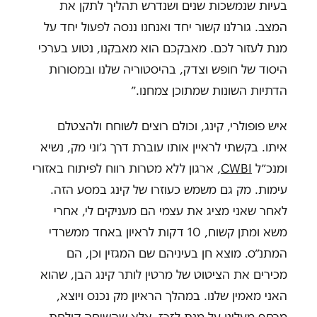
בעיות שנמשכות שנים ושנדרש תהליך לתקן את
המצב. גורלנו קשור יחד ואנחנו ננסה לפעול יחד על
מנת לעזור לכם. מאבקכם הוא מאבקנו, נטוע בערכי
היסוד של חופש וצדק, בהיסטוריה שלנו ובמסורות
הדתיות השונות שמתוכן צמחנו.״
איש פופולרי, קינג, וכולם רוצים לשוחח ולהצטלם
איתו. בקשתי לראיין אותו עוברת דרך ג׳וני מק, נשיא
ומנכ״ל
CWBI
, ארגון ללא מטרות רווח לפיתוח באזורי
עימות. מק גם משמש כעוזרו של קינג במסע הזה.
לאחר שאני מציג את עצמי הם מעניקים לי, אחרי
משא ומתן קשוח, 10 דקות לראיון באחד ממשרדי
המתנ״ס. מוצא חן בעיניהם שם המגזין וכן, הם
מכירים את הציטוט של מרטין לותר קינג הבן, שהוא
האני מאמין שלנו. במהלך הראיון מק נכנס ויוצא,
מרחף מעלינו על מנת לזרז, אלא שהשיחה קולחת