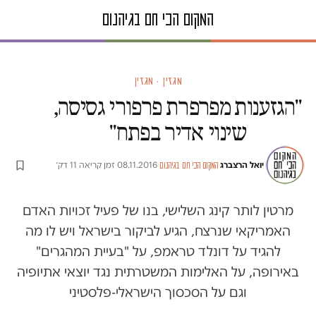
מגזין · מגזין
"הגזענות מפרפרת פרפורי גסיסה,
שינוי אדיר בפתח"
יואל הרצברג
·
·
08.11.2016
·
זמן קריאה 11 דק׳
המקום הכי חם בגיהנום
מרטין לותר קינג השלישי, בנו של פעיל זכויות האדם
האמריקאי שנרצח, הגיע לביקור בישראל ויש לו מה
להגיד על דונלד טראמפ, על "בעיית המהגרים"
באירופה, על האלימות המשטרתית נגד יוצאי אתיופיה
וגם על הסכסוך הישראלי-פלסטיני