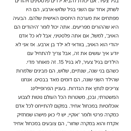
בגיל צעיר. אם יכולת להביא ילדים פלסטינים ויהודים
לשחק אחד עם השני בגיל שלוש-ארבע, הם היו
מפתחים את מערכת היחסים האישית שלהם. הבעיה
היא שההורים מפריעים. אתה יכול לומר ׳היהודים הם
האויב׳, למשל, אם אתה פלסטיני, אבל לא כל אדם
יהודי הוא האויב, בוודאי לא ילד בן ארבע. אז אני לא
יודע איך עושים את זה, אבל צריך להתחיל עם
הילדים בגיל צעיר, לא בגיל 15. זה מאוחר מדי.
כשהם בני שנה, שנתיים, שלוש, הם מבינים שלמרות
שהילד השני שונה, הם דומים מאד בבסיס. אנחנו
צריכים לנתץ את הגדרות. בעניין הפרופיילינג
המשטרתי, ובכן, משטרות הכל העולם נוטות לצבוע
אוכלוסיות במכחול אחיד. במקום להתייחס לכל אדם
כמקרה פרטי ולומר ׳אוקיי, יש לי כאן מישהו שמחזיק
אקדח והוא במקרה שחור׳, הם צובעים במכחול אחיד