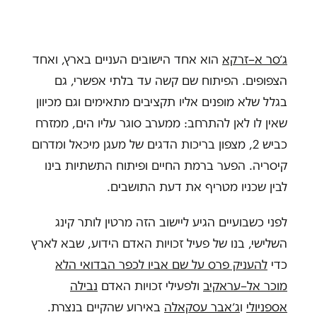
ג׳סר א
–
זרקא
הוא אחד הישובים העניים בארץ, ואחד
הצפופים. הפיתוח שם קשה עד בלתי אפשרי, גם
בגלל שלא מופנים אליו תקציבים מתאימים וגם מכיוון
שאין לו לאן להתרחב: ממערב סוגר עליו הים, ממזרח
כביש 2, מצפון בריכות הדגים של מעגן מיכאל ומדרום
קיסריה. הפער ברמת החיים ופיתוח התשתיות בינו
לבין שכניו מטריף את דעת התושבים.
לפני כשבועיים הגיע ליישוב הזה מרטין לותר קינג
השלישי, בנו של פעיל זכויות האדם הידוע, שבא לארץ
כדי
להעניק פרס על שם אביו לכפר הבדואי הלא
מוכר אל
–
עראקיב
ולפעילי זכויות האדם
נבילה
אספניולי
ו
ג׳אבר עסקאלה
באירוע שהקיים בנצרת.