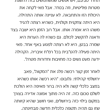
החדר סביבם, ויש אנשים שמשתמשים בזה להשגת
מטרות פוליטיות, וזה בסדר. אבל מאי לקחה את
היכולת הזו והתחבאה. לא עניינה אותה התהילה.
היא היתה צחקנית וקולנית, כשהיא רצתה להגיד
משהו היא אמרה אותו. אבל רוב הזמן היא ישבה בצד
ודאגה להקשיב לכולם. גם כשהיו לה הערות היא
שמרה בבטן, היא לא רצתה לפגוע באף אחד. מאי
היתה פעילה להט"בית בכל רמ"ח איבריה. הקהילה
ידעה מעט נשים כה מחויבות וחדורות מטרה".
לאחר זמן קצר רכשה פלג את "המקווה", פאב
ירושלמי קהילתי. גלובוס: "היא רכשה אותו כשהיא
במצב כלכלי קשה ולא היה ברור מאיפה היא הולכת
לשלם סכום כזה. זה היה מתוך אמונה אדירה בצורך
במקום בילוי כזה בירושלים, ואני חושב שהיא קיוותה
שזו גם תהיה תקופה כלכלית חדשה מבחינתה,