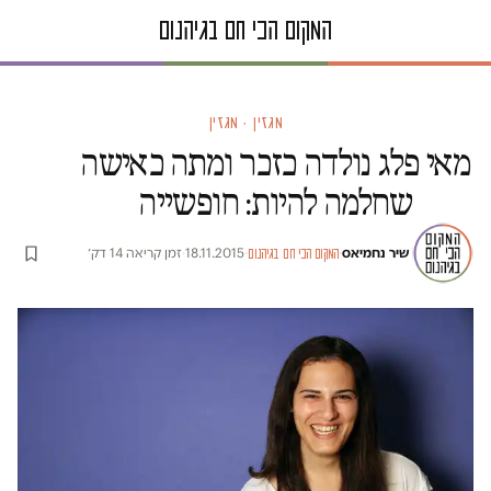
מגזין · מגזין
מאי פלג נולדה כזכר ומתה כאישה
שחלמה להיות: חופשייה
שיר נחמיאס
·
·
18.11.2015
·
זמן קריאה 14 דק׳
המקום הכי חם בגיהנום