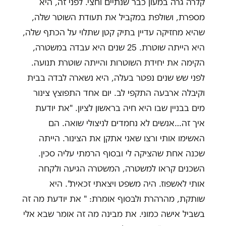
קלרה גרה במעון כבר שנתיים וחצי. לפני זה, היא
מספרת, ושולפת במקביל את תעודת השוטר שלה,
שהיא מחזיקה עדיין בתיק קטן שתלוי על הכתף שלה,
היא הייתה שוטרת. 25 שנים היא עבדה במשטרה,
הקימה את יחידת השוטרות והייתה שוטרת תנועה.
לפני שש שנים נפטר בעלה, היא נשארה לבדה בבית
וקיבלה ארבעה התקפי לב. יום אחד התפוצץ צינור
מים בבניין שבו היא חיה בראשון לציון. "את יודעת
איך זה…אנשים לא נחמדים לניצולי שואה. הם
האשימו אותי ורצו שאני אתקן את הצינור. הייתה
שכנה אחת שהציקה לי ובסוף הרמתי עליה סכין.
השכנים קראו למשטרה, המשטרה הגיעה ולקחה
אותי לאשפוז. היה משפט ויצאתי זכאית". היא
שותקת, מהרהרת ולבסוף אומרת: " את יודעת מה זה
בשביל אישה כמוני. את מבינה מה זה אומר שבא אלי