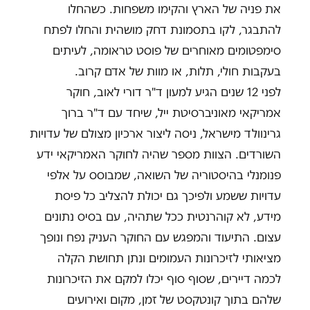
את פניה של הארץ והקימו משפחות. כשהחלו
להתבגר, לקו בתסמונת דחק מושהית והחלו לפתח
סימפטומים מאוחרים של פוסט טראומה, לעיתים
בעקבות חולי, תלות, או מוות של אדם קרוב.
לפני 12 שנים הגיע למעון ד"ר דורי לאוב, חוקר
אמריקאי מאוניברסיטת ייל, שיחד עם ד"ר ברוך
גרינוולד מישראל, ניסה ליצור ארכיון מצולם של עדויות
השורדים. הצוות מספר שהיה לחוקר האמריקאי ידע
פנומנלי בהיסטוריה של השואה, שמבוסס על אלפי
עדויות ששמע ולפיכך גם יכולת להצליב כל פיסת
מידע, לא קוהרנטית ככל שתהיה, עם בסיס נתונים
עצום. התיעוד והמפגש עם החוקר העניק נפח ונופך
מציאותי לזיכרונות העמומים ונתן תחושת הקלה
לכמה דיירים, שסוף סוף יכלו למקם את הזיכרונות
שלהם בתוך קונטקסט של זמן, מקום ואירועים