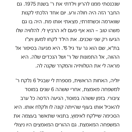
שנכנסתי ממנו להריון וילדתי את ר' בשנת 1975. גם
החבר הזה היה חולה ורע. יום אחד הלכתי לקנות
שווארמה וכשחזרתי, מצאתי אותו מת. היה בו גם
משהו טוב – הוא אף פעם לא הרביץ לי. להלוויה שלו
הגיעו רק שני שכנים. את הילד לקחו למעון ויצ"ו
בת"א, שם הוא גר עד גיל 6". היא מגיעה בסיפור אל
ההווה, אל התמונות של ר' ושל הנכדים שלה. היא
מראה לי את הטלוויזיה והמקרר שקנה לה.
יוליה, האחות הראשית, מספרת לי שבגיל 6 נלקח ר'
למשפחה מאמצת, אחרי ששהה 6 שנים במוסד
ציבורי. בזמן ששהה במוסד, הגיעה הדסה כל ערב
להאכיל אותו בעוף שהייתה קונה לו ולקלח אותו. היא
הסכימה שיילקח לאימוץ, בתנאי שתאשר בעצמה את
המשפחה המאמצת. גם ההורים המאמצים היו ניצולי