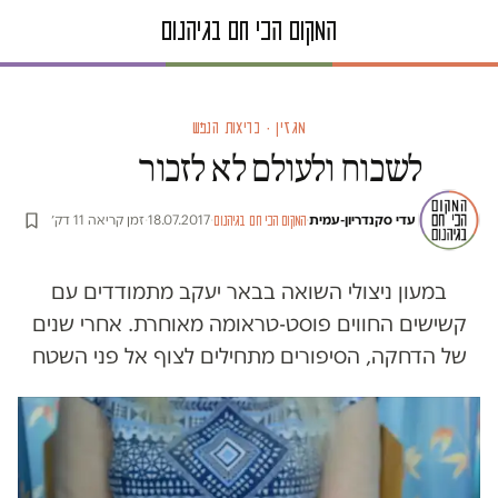
מגזין · בריאות הנפש
לשכוח ולעולם לא לזכור
עדי סקנדריון-עמית
·
·
18.07.2017
·
זמן קריאה 11 דק׳
המקום הכי חם בגיהנום
במעון ניצולי השואה בבאר יעקב מתמודדים עם
קשישים החווים פוסט-טראומה מאוחרת. אחרי שנים
של הדחקה, הסיפורים מתחילים לצוף אל פני השטח