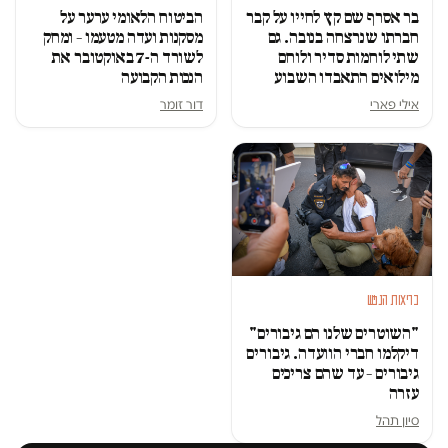
בר אסרף שם קץ לחייו על קבר
הביטוח הלאומי ערער על
חברתו שנרצחה בנובה. גם
מסקנות ועדה מטעמו – ומחק
שתי לוחמות סדיר ולוחם
לשורד ה-7 באוקטובר את
מילואים התאבדו השבוע
הנכות הקבועה
אילי פארי
דור זומר
בריאות הנפש
"השוטרים שלנו הם גיבורים"
דיקלמו חברי הוועדה. גיבורים
גיבורים – עד שהם צריכים
עזרה
סיון תהל