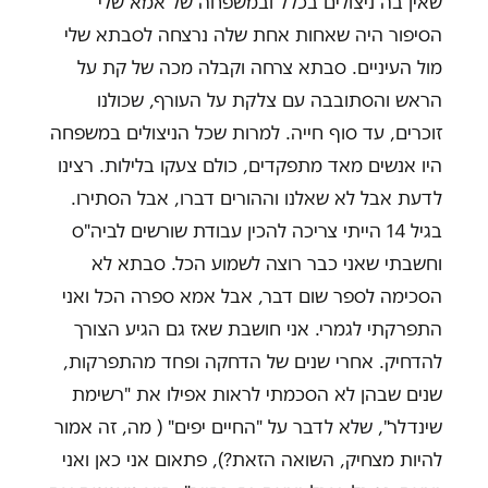
שאין בה ניצולים בכלל ובמשפחה של אמא שלי
הסיפור היה שאחות אחת שלה נרצחה לסבתא שלי
מול העיניים. סבתא צרחה וקבלה מכה של קת על
הראש והסתובבה עם צלקת על העורף, שכולנו
זוכרים, עד סוף חייה. למרות שכל הניצולים במשפחה
היו אנשים מאד מתפקדים, כולם צעקו בלילות. רצינו
לדעת אבל לא שאלנו וההורים דברו, אבל הסתירו.
בגיל 14 הייתי צריכה להכין עבודת שורשים לביה"ס
וחשבתי שאני כבר רוצה לשמוע הכל. סבתא לא
הסכימה לספר שום דבר, אבל אמא ספרה הכל ואני
התפרקתי לגמרי. אני חושבת שאז גם הגיע הצורך
להדחיק. אחרי שנים של הדחקה ופחד מהתפרקות,
שנים שבהן לא הסכמתי לראות אפילו את "רשימת
שינדלר", שלא לדבר על "החיים יפים" ( מה, זה אמור
להיות מצחיק, השואה הזאת?), פתאום אני כאן ואני