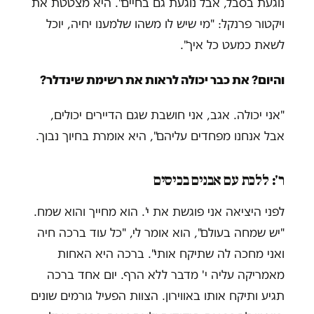
נוגעת בסבל, אבל נוגעת גם בחיים". היא מצטטת את
ויקטור פרנקל: "מי שיש לו משהו שלמענו יחיה, יוכל
לשאת כמעט כל איך".
והיום? את כבר יכולה לראות את רשימת שינדלר?
"אני יכולה. אגב, אני חושבת שגם הדיירים יכולים,
אבל אנחנו מפחדים עליהם", היא אומרת בחיוך נבוך.
ר': ללכת עם אבנים בכיסים
לפני היציאה אני פוגשת את י'. הוא מחייך והוא שמח.
"יש שמחה בעולם", הוא אומר לי, "כל עוד ברכה חיה
ואני מחכה לה שתיקח אותי". ברכה היא האחות
מאמריקה עליה י' מדבר ללא הרף. יום אחד ברכה
תגיע ותיקח אותו באווירון. הצוות הפעיל גורמים שונים