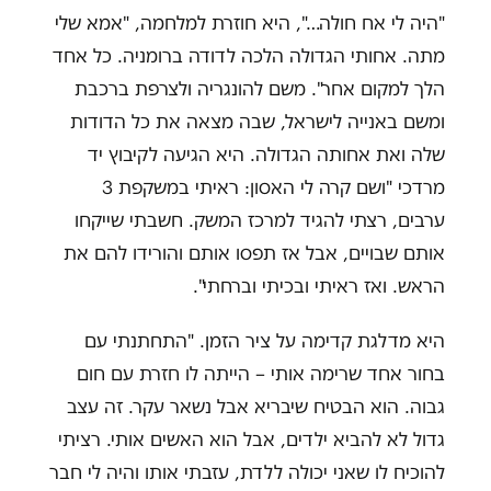
"היה לי אח חולה…", היא חוזרת למלחמה, "אמא שלי
מתה. אחותי הגדולה הלכה לדודה ברומניה. כל אחד
הלך למקום אחר". משם להונגריה ולצרפת ברכבת
ומשם באנייה לישראל, שבה מצאה את כל הדודות
שלה ואת אחותה הגדולה. היא הגיעה לקיבוץ יד
מרדכי "ושם קרה לי האסון: ראיתי במשקפת 3
ערבים, רצתי להגיד למרכז המשק. חשבתי שייקחו
אותם שבויים, אבל אז תפסו אותם והורידו להם את
הראש. ואז ראיתי ובכיתי וברחתי".
היא מדלגת קדימה על ציר הזמן. "התחתנתי עם
בחור אחד שרימה אותי – הייתה לו חזרת עם חום
גבוה. הוא הבטיח שיבריא אבל נשאר עקר. זה עצב
גדול לא להביא ילדים, אבל הוא האשים אותי. רציתי
להוכיח לו שאני יכולה ללדת, עזבתי אותו והיה לי חבר