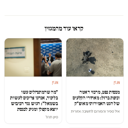
קראו עוד מהמגזין
מגזין
מגזין
מכסות נפט, מרכזי דאטה
"מה שהמתנחלים עשו
וכיפת ברזל: מאחורי הקלעים
בליכוד, אנחנו צריכים לעשות
של הגט האמירותי מאופ"ק
בשמאל": הגוש נגד הכיבוש
יוצא מקפלן ומגיע לכנסת
איל ספיר
ו
הפורום לחשיבה אזורית
סיון תהל