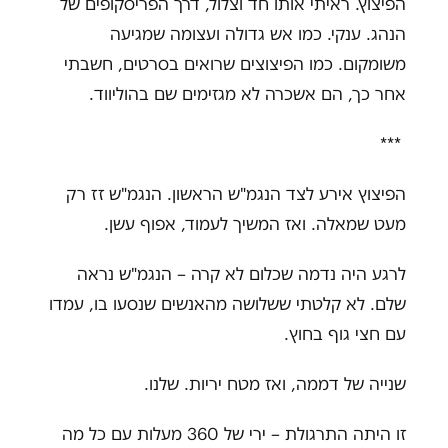
הפיצוץ. ראיתי אותו חד וצלול, דרך הפריסקופים של
הנהג. ענקי. כמו אש גדולה ועצומה שמגיעה
משומקום. כמו הפיצוצים שרואים בסרטים, חשבתי
אחר כך, הם אשכרה לא מגזימים שם בהוליווד
.
***
הפיצוץ אירע לצד הנגמ"ש הראשון. הנגמ"ש זז רק
מעט שמאלה. ואז המשיך לעמוד, אפוף עשן
.
לרגע היה נדמה שכלום לא קרה – הנגמ"ש נראה
שלם. לא קלטתי ששלושה מהאנשים שנסעו בו, עמדו
עם חצי גוף בחוץ
.
שנייה של דממה, ואז מטח יריות. שלנו.
זו היתה התרגולת – ירי של 360 מעלות עם כל מה