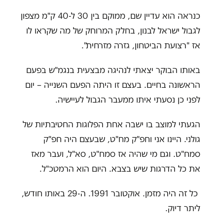
כנראה הוא עדיין שם, ממוקם בין 30 ל-40 ק"מ מצפון
לגבול ישראל לבנון, בחלק המרוחק של מה שקראו לו
אז "רצועת הביטחון, גזרה מזרחית".
באותו הבוקר יצאתי לנהיגה מבצעית בנגמ"ש בפעם
הראשונה בחיים. בעצם זו היתה הפעם השנייה – יום
לפני כן נסעתי איתו ממעבר הגבול לעיישיה
.
הגעתי למוצב בו ישבה אחת הפלוגות החטיבתיות של
גולני. היינו אני וחפ"ק מח"ט, שבעצם היה חפ"ק
סמח"ט. וגם מי שהיה אז סמח"ט, סא"ל, ועבר מאז
את כל הדרגות שיש בצבא. היום הוא הרמטכ"ל
.
כל זה היה מזמן. אוקטובר 1991. ה-29 באותו חודש,
ליתר דיוק
.