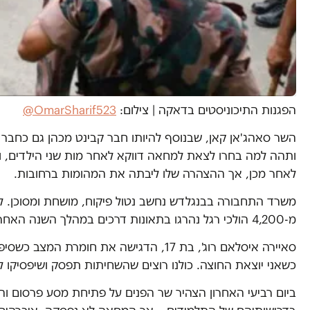
הפגנות התיכוניסטים בדאקה
|
צילום:
OmarSharif523@
השר סאהג'אן קאן, שבנוסף להיותו חבר קבינט מכהן גם כחבר
לאחר מכן, אך ההצהרה שלו ליבתה את המהומות ברחובות.
משרד התחבורה בבנגלדש נחשב נטול פיקוח, מושחת ומסוכן. לפ
מ-4,200 הולכי רגל נהרגו בתאונות דרכים במהלך השנה האחרונה, עלייה של יותר מעשרים וחמישה אחוזים מהשנה שלפניה.
כשאני יוצאת החוצה. כולנו רוצים שהשחיתות תפסק ושיפסיקו לחל
ביום רביעי האחרון הצהיר שר הפנים על פתיחת מסע פרסום וה