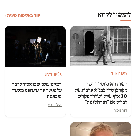
להמשיך לקרוא
עוד באלימות מינית ›
אלימות מינית
אלימות מינית
רשות האוכלוסין דרשה
דמיינו עולם שבו אסור לדבר
מקורבן סחר בבנ״א ערבות של
על פגיעה עד ששופט מאשר
30 אלף שקל ושלחה פקחים
שנפגעת
לבדוק אם "חזרה לזנות"
אילנה פז
דור זומר