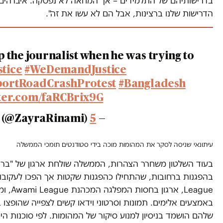
הדרישות שלנו ברצינות, אבל הם לא עשו את זה".
p the journalist when he was trying to
tice
#WeDemandJustice
portRoadCrashProtest
#Bangladesh
tter.com/faRCBrix9G
— WE DEMAND JUSTICE ???? (@ZayraRinami)
5 באוגוסט 2018
עיתונאי שניסה לסקר את המהומות מוכה בידי סטודנטים תומכי הממשלה
בעוד השלטון משחרר הצהרות, הממשלה שולחת ארגון של "בריו
eague
באמצעים אלימים. תמונות וסרטוני וידאו קשים לצפייה שהופצו