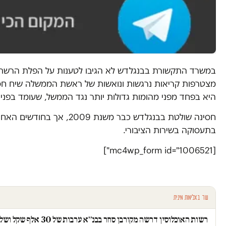
במשרד התקשורת בבנגלדש לא הגיבו לטענות על הפלת הרשת, 
מצטרפות קריאות נרגשות ונואשות של ראשת הממשלה שיח חסינ
היא בפחד מפני מהומות גדולות יותר נגד הממשל, שעומד בפנ
חסינה שולטת בבנגלדש כבר
בתעסוקה בשירות הציבורי.
[mc4wp_form id="1006521"]
עוד באלימות מינית
רשות האוכלוסין דרשה מקורבן סחר בבנ״א ערבות של 30 אלף שקל ושלחה פקחים לבדוק אם "חזרה לזנות"