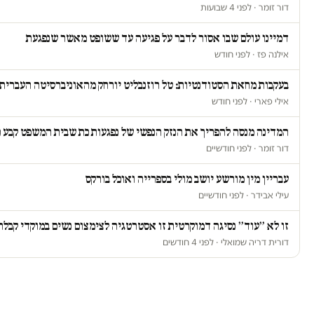
דור זומר · לפני 4 שבועות
דמיינו עולם שבו אסור לדבר על פגיעה עד ששופט מאשר שנפגעת
אילנה פז · לפני חודש
בעקבות מחאת הסטודנטיות: טל רוזנבליט יורחק מהאוניברסיטה העברית
אילי פארי · לפני חודש
המדינה מנסה להפריך את הנזק הנפשי של נפגעות כת שבית המשפט קבע כ
דור זומר · לפני חודשיים
עבריין מין מורשע יושב מולי בספרייה ואוכל בורקס
עילי אבידר · לפני חודשיים
זו לא ״עוד״ נסיגה דמוקרטית זו אסטרטגיה לצימצום נשים במוקדי קבל
דורית דריה שמואלי · לפני 4 חודשים