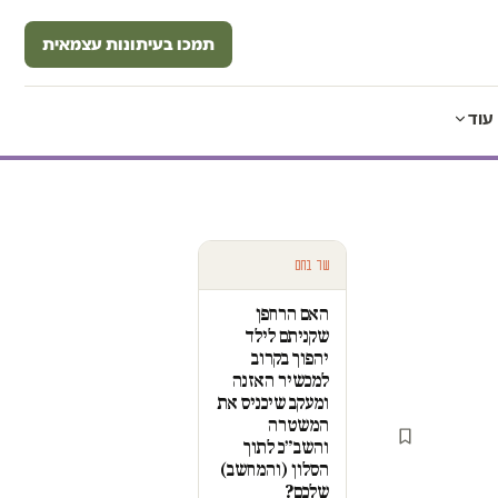
תמכו בעיתונות עצמאית
עוד
עוד בחם
האם הרחפן
שקניתם לילד
יהפוך בקרוב
למכשיר האזנה
ומעקב שיכניס את
המשטרה
והשב״כ לתוך
הסלון (והמחשב)
שלכם?