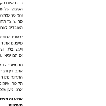
רבים אינם מקב
הקיבוצי של ענ
והמוסך מפלה ב
מה שיוצר תחו
העובדים לאחר 
לטענת המוחים
מייצגים את הת
ויעשו בלגן, ו
אז הם יביאו 
מהמשטרה נמסר
אתם דין ודברי
התחנה נתן הנח
תקיפה ואיומים
ארגון מען שנכ
ארוע זה מצטר
תעשייה: