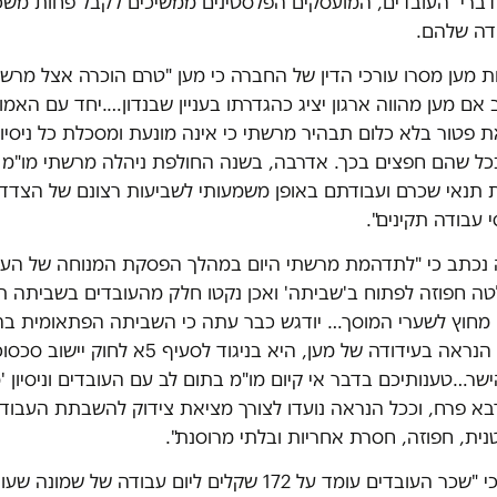
דברי העובדים, המועסקים הפלסטינים ממשיכים לקבל פחות משכר
ודה שלהם.
 מען מסרו עורכי הדין של החברה כי מען "טרם הוכרה אצל מרשת
 אם מען מהווה ארגון יציג כהגדרתו בעניין שבנדון….יחד עם האמור
 פטור בלא כלום תבהיר מרשתי כי אינה מונעת ומסכלת כל ניסיו
כל שהם חפצים בכך. אדרבה, בשנה החולפת ניהלה מרשתי מו"מ 
 תנאי שכרם ועבודתם באופן משמעותי לשביעות רצונם של הצדדי
 עבודה תקינים".
 נכתב כי "לתדהמת מרשתי היום במהלך הפסקת המנוחה של העו
 חפוזה לפתוח ב'שביתה' ואכן נקטו חלק מהעובדים בשביתה ת
 מחוץ לשערי המוסך… יודגש כבר עתה כי השביתה הפתאומית בה
העובדים, ככל הנראה בעידודה של מען, היא בניגוד לסע
ישר…טענותיכם בדבר אי קיום מו"מ בתום לב עם העובדים וניסיון '
בא פרח, וככל הנראה נועדו לצורך מציאת צידוק להשבתת העבודה
ית, חפוזה, חסרת אחריות ובלתי מרוסנת".
במען אומרים כי "שכר העובדים עומד על 172 שקלים ליום עבודה של 