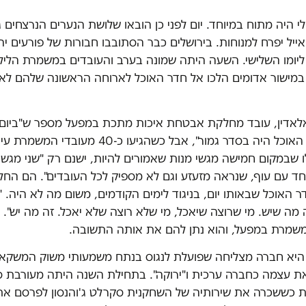
רביעי 2 ביולי היה מתוח במיוחד. יום לפני כן הובאו שלושת הנערים הנרצחי
אייל יפרח למנוחות. בירושלים כבר הסתובבו חבורות של פורעים יהו
ליומו השלישי. השעה היתה שמונה בערב והעובדים במשמרת הלי
אדין, עובד מחלקת אבטחת איכות מתכת במפעל מספר ש"ביום 
והשני לרמאדן האוכל היה בסדר גמור", אבל כשהגיעו כ-40
ו שבמקום חמישה מגשי מנות שאמורים להיות, ישנם רק "שני מגש
חד עם עוף, שנראה מזעזע וגם לא מספיק לכל העובדים". הם החל
 האוכל שבאותו יום, בניגוד לימים הקודמים, משום מה לא היה. "
מה שיש. מי שרוצה שיאכל, מי שלא רוצה שלא יאכל. זה מה יש". ה
שמרת במפעל, והוא נתן להם את אותה התשובה.
היא חברה מצליחה שפועלת לנגוס בנתח משמעותי משוק המשקאו
ת עצמה כחברה ערכית ו"ירוקה". בתחילת השנה היתה מעורבת 
ת כששכרה את שירותיה של השחקנית סקרלט ג'והנסון לפרסם את