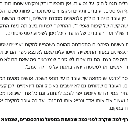
לים תגמול חוקי על נסיעות, אין תוספות ותק ומקצוע שמחויבות 
ף המוסכים, ועובדים ותיקים ומקצועיים משתכרים פחות משכר המי
ין עובדים יהודים לבין פלסטינים ממזרח ירושלים, ותושבי הרשות 
שה קשה של קיפוח ואפליה". ההחלטה לפתוח בשביתה כעת התקב
שיו"ר ועד העובדים של הוועד קיבל זימן לשימוע לפני פיטורים.
 בשעות הצהריים התפתחה מהומה כשהגיעו למקום "אנשים שטו
עשיינים באזור התעשייה ואיימו עלינו שאם לא נצא מפה הם יביאו
שיהיה פה רצח. הם גם אמרו לשוטרים שנמצאים פה שאם הם לא מע
עוד אנשים ואז למשטרה יהיה באמת על מה להתערב".
 "כרגע יש מחאה של עובדים על תנאי השכר. אנשים מטעם המו
ם. העובדים שמוחים גם לא יושבים באיפוק והם דינאמיים, לכן קצי
יה במידה ויש איומים ישר לעכב לתחנה. וגם כל אחד שיבוא וימסו
 נעצור את אותו אדם ונביא אותו לתחנה". עד כה עוכב לחקירה א
ח במקום.
ף למה שקרה לפני כמה שבועות במפעל סודהסטרים, שנמצא ב