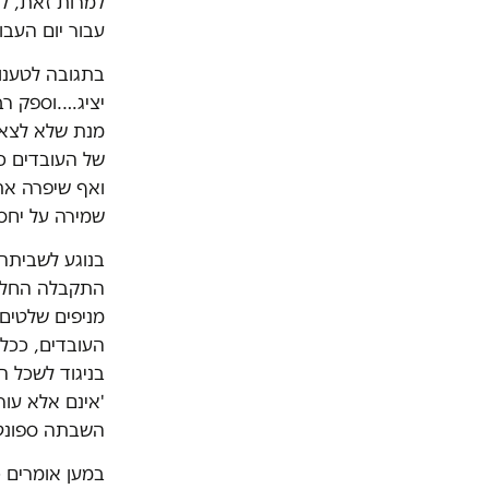
למרות זאת, ל
עבור יום העב
בתגובה לטענות
יציג….וספק רב
מנת שלא לצאת
של העובדים כ
ואף שיפרה את
שמירה על יחסי
בנוגע לשביתה
התקבלה החלטה
מניפים שלטים
בניגוד לשכל ה
'אינם אלא עור
השבתה ספונטנ