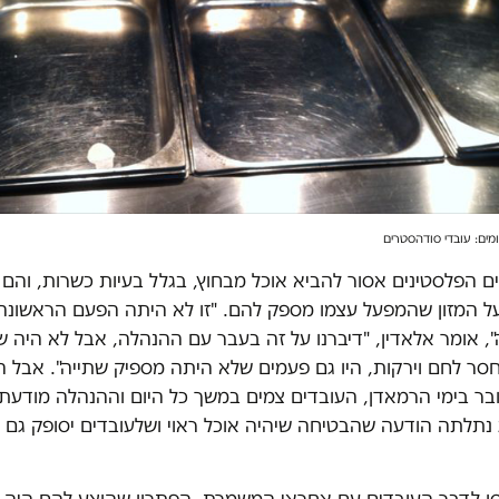
 הפלסטינים אסור להביא אוכל מבחוץ, בגלל בעיות כשרות, והם 
 המזון שהמפעל עצמו מספק להם. "זו לא היתה הפעם הראשונה
 אומר אלאדין, "דיברנו על זה בעבר עם ההנהלה, אבל לא היה שום
סר לחם וירקות, היו גם פעמים שלא היתה מספיק שתייה". אבל 
ובר בימי הרמאדן, העובדים צמים במשך כל היום וההנהלה מודעת
 נתלתה הודעה שהבטיחה שיהיה אוכל ראוי ושלעובדים יסופק גם 
סו לדבר העובדים עם אחראי המשמרת. הפתרון שהוצע להם היה 