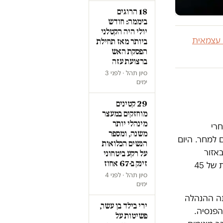
18 הרוגים
ביממה: חודש
יולי היה הקטלני
 עצמאית
ביותר מאז תחילת
הפסקת האש
ברצועת עזה
סיון תהל · לפני 3
ימים
29 קטינים
מוחזקים במעצר
מינהלי יותר
רי
משנה, ומספר
הסטרים מהיום למחר. היום
הנשים הכלואות
אזור
על רקע ביטחוני
זינק ב-67 אחוז
התעשייה של מישור אדומים. זה היום הראשון בו מתייצבת משמרת מחאה ייצוגית של 45
סיון תהל · לפני 4
ימים
תה ההנהלה
ירי בילד בן עשר,
הפנסיה.
פשיטות על