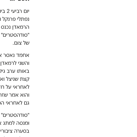
יום 
נפתלי פרנקל ו
הרמאדן נכנס 
של צום.
אחמד נאסר אל
באותו ערב גיל
קצת שניצל וא
לאחראי על חדר
והוא אמר שזה 
גם לאחראי המ
"סודהסטרים" 
ומנסה למתג א
בסערה ציבורי