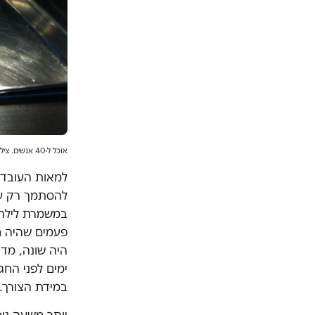
אוכל ל-40 אנשים. צילומים: עובדי סודהסטרים
למאות העובדים
להסתמך רק על
במשמרת לילה",
פעמים שהיה ח
היה שונה, מד
ימים לפני החג
במידת הצורך.
יותר משעה ני