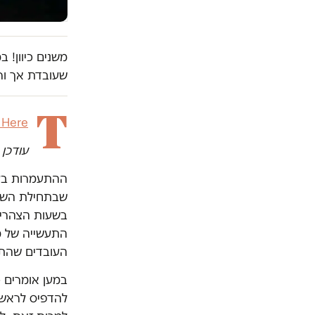
משנים כיוון! 
שעובדת אך ור
T
k Here
עודכן ב-.2014
ההתעמרות בעו
בשעות הצהריי
העובדים שהתאג
במען אומרים 
להדפיס לראשו