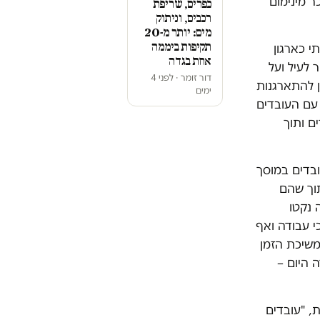
 מינימום
כפרים, שריפת
רכבים, וניתוק
מים: יותר מ-20
תקיפות ביממה
י כארגון
אחת בגדה
 לעיל ועל
דור זומר · לפני 4
ן להתארגנות
ימים
עם העובדים
ם ותוך
בדים במוסך
וך שהם
 נקטו
יף 5א לחוק יישוב סכסוכי עבודה ואף
משיכת הזמן
 היום –
שמונה שעות, "עובדים