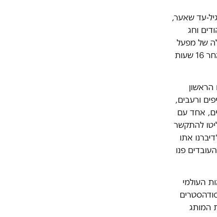
ם גיל-עד שאער,
דים וחג
לה של מפעל
"סודהסטרים" במישור אדומים הלכו אל חדר האוכל לארוחה הראשונה שלהם לאחר 16 שעות
הראשון
 מעובדי המשמרת עייפים ורעבים,
ים, אחד עם
יטו להתקשר
דיברנו אתו
עובדים פנו
ת העולמי
סודהסטרים
 המותג