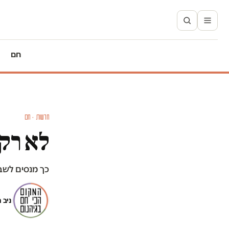
חם
חדשות · חם
לא רק
כך מנסים לשב
ניב 