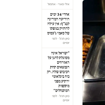
אילי פארי · אתמול
אחרי 34 ימים
הודיעה המדינה
לבג"ץ: אין עילה
להחזיק בגופתו
של סאמי ג'עסוס
סיון תהל · לפני
יומיים
"ישראל אינה
מסוגלת להגן על
האזרחים
הנמצאים תחת
הכיבוש שלה. רק
כוח בינלאומי
ירתיע מפני
מתקפות
המתנחלים״
סיון תהל · לפני
יומיים