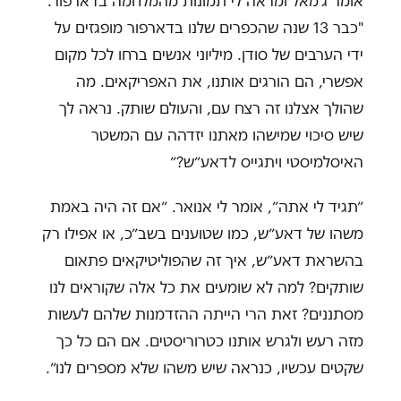
אומר ג׳מאל ומראה לי תמונות מהמלחמה בדארפור.
"כבר 13 שנה שהכפרים שלנו בדארפור מופגזים על
ידי הערבים של סודן. מיליוני אנשים ברחו לכל מקום
אפשרי, הם הורגים אותנו, את האפריקאים. מה
שהולך אצלנו זה רצח עם, והעולם שותק. נראה לך
שיש סיכוי שמישהו מאתנו יזדהה עם המשטר
האיסלמיסטי ויתגייס לדאע״ש?״
״תגיד לי אתה״, אומר לי אנואר. ״אם זה היה באמת
משהו של דאע״ש, כמו שטוענים בשב״כ, או אפילו רק
בהשראת דאע״ש, איך זה שהפוליטיקאים פתאום
שותקים? למה לא שומעים את כל אלה שקוראים לנו
מסתננים? זאת הרי הייתה ההזדמנות שלהם לעשות
מזה רעש ולגרש אותנו כטרוריסטים. אם הם כל כך
שקטים עכשיו, כנראה שיש משהו שלא מספרים לנו״.