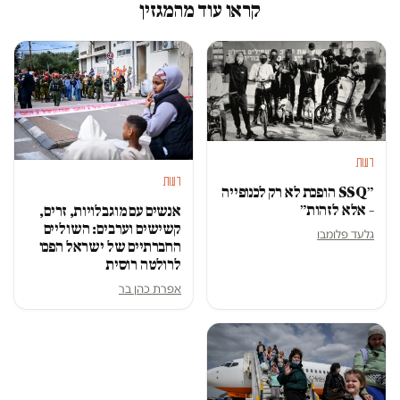
קראו עוד מהמגזין
דעות
דעות
״SSQ הופכת לא רק לכנופייה
– אלא לזהות״
אנשים עם מוגבלויות, זרים,
קשישים וערבים: השוליים
גלעד פלומבו
החברתיים של ישראל הפכו
לרולטה רוסית
אפרת כהן בר