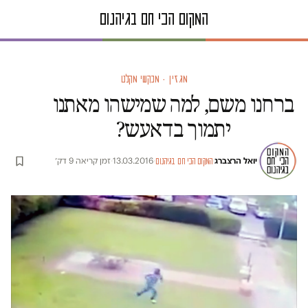
מגזין · מבקשי מקלט
ברחנו משם, למה שמישהו מאתנו
יתמוך בדאעש?
יואל הרצברג
·
·
13.03.2016
·
זמן קריאה 9 דק׳
המקום הכי חם בגיהנום