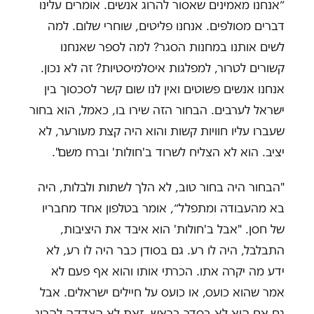
״אנחנו מאמינים שאסור להרוג אנשים. אומרים עלינו
דברים מסולפים. אנחנו פליטים, שוחרי שלום. למה
לשים אותנו במחנות הסגר? למה לספר שאנחנו
קשורים לטרור, למפלגות איסלמיסטיות? זה לא נכון.
אנחנו אנשים פשוטים ואין לנו שום קשר לסכסוך בין
ישראל לערבים. הבחור הזה שירו בו, כאמל, הוא בחור
שעברו עליו חוויות קשות והוא היה קצת מעורער, לא
יציב. הוא לא הצליח לשרוד ב'חולות' וברח משם".
"הבחור היה בחור טוב, לא הלך לשתות ולבלות, היה
בא מהעבודה ומתפלל״, אומר בטלפון אחד מחבריו
של חסן. "אבל ב'חולות' הוא איבד את היציבות,
התבלבל, היה לו רע. גם בסודן כבר היה לו רע, לא
ידע מה יקרה אתו. הכרתי אותו והוא אף פעם לא
אמר שהוא כועס, או כועס על חיילים ישראלים. אבל
גם אם הוא לא בסדר בראש, זאת לא הצדקה להרוג