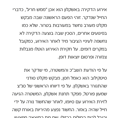
אירוע הדקירה באשקלון הוא אכן "ממש חריג", כדברי
החייל שנדקר. זוהי הפעם הראשונה שבה מבקש
מקלט מעורב נחשד במעורבות בטרור. שלא כמו
בפיגועים אחרים, הסכין שבה בוצעה הדקירה לא
נחשפה לעיניי הציבור מיד לאחר האירוע, כמקובל
במקרים דומים. על חקירת האירוע הוטלו מגבלות
צנזורה ופרסום יוצאות דופן.
על פי הודעת השב״כ והמשטרה, מי שדקר את
סיטקילוב הוא כאמל חסן, מבקש מקלט סודני
שהתגורר באשקלון. על פי דיווחו הראשוני של סנ״צ
שמעון פורטל, מפקד תחנת אשקלון, המשטרה הגיעה
לזירת האירוע עם סיומו, לאחר שהחשוד נורה על ידי
חייל שהיה באזור. החשוד נפצע מהיריות באורח קשה
והובל לבית החולים ברזילי, שם מת כתוצאה מפצעיו.