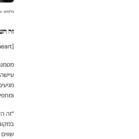
צילומים:
עז
זה הש
[heart]
מטמנת
עיישה 
מגיעים
ומחפש
"זה הש
במקום
שווים 