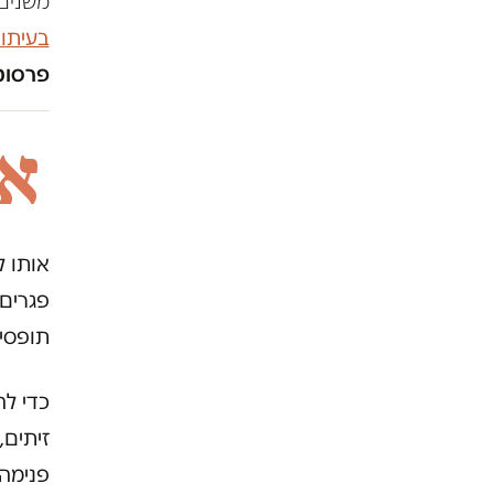
משנים 
בעיתו
פרסומו
א
אותו ל
פגרים
תופסים
כדי לה
זיתים
פנימה,