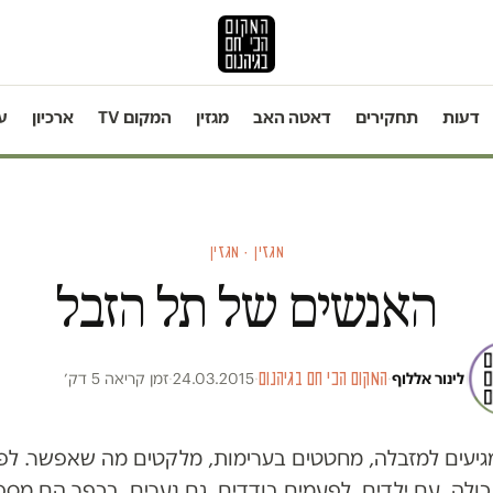
דעות
תחקירים
דאטה האב
מגזין
המקום TV
ארכיון
ע
מגזין · מגזין
האנשים של תל הזבל
לינור אללוף
·
המקום הכי חם בגיהנום
·
24.03.2015
·
זמן קריאה 5 דק׳
מגיעים למזבלה, מחטטים בערימות, מלקטים מה שאפשר. לפ
לה, עם ילדים, לפעמים בודדים, גם נערים. בכפר הם מס