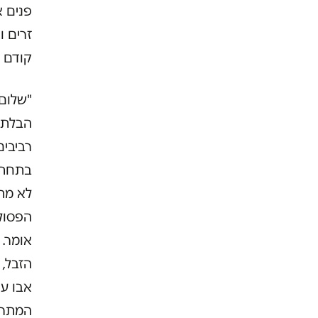
פנים א
זרים 
קודם 
הבלתי 
רביבים
בתחתי
לא מתל
הפסולת
אומר. 
הזבל,
אבו ע
המתרו