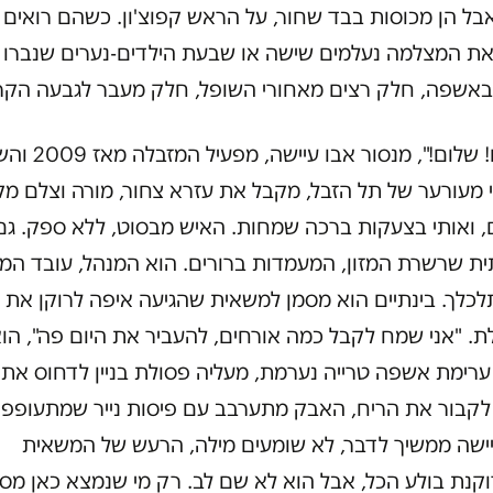
בל הן מכוסות בבד שחור, על הראש קפוצ'ון. כשהם רואים 
ואת המצלמה נעלמים שישה או שבעת הילדים-נערים שנברו 
באשפה, חלק רצים מאחורי השופל, חלק מעבר לגבעה הקר
"שלום! שלום!", מנסור אבו עיישה
מעורער של תל הזבל, מקבל את עזרא צחור, מורה וצלם מק
, ואותי בצעקות ברכה שמחות. האיש מבסוט, ללא ספק. גם 
ת שרשרת המזון, המעמדות ברורים. הוא המנהל, עובד המו
כלך. בינתיים הוא מסמן למשאית שהגיעה איפה לרוקן את
. "אני שמח לקבל כמה אורחים, להעביר את היום פה", הו
ערימת אשפה טרייה נערמת, מעליה פסולת בניין לדחוס את
 לקבור את הריח, האבק מתערבב עם פיסות נייר שמתעופפו
יישה ממשיך לדבר, לא שומעים מילה, הרעש של המשאית
קנת בולע הכל, אבל הוא לא שם לב. רק מי שנמצא כאן מס