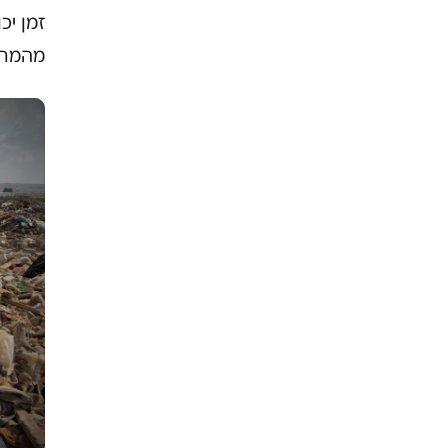
זמן י
מהמחז