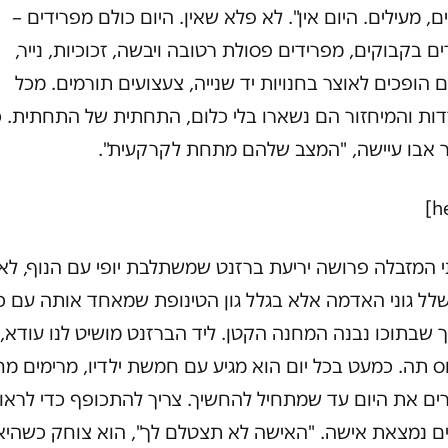
ם, מעילים. היום אין". לא פלא שאין. היום כולם מפרידים –
ם בקבוקים, מפרידים פסולת רטובה ויבשה, זכוכיות, נייר,
 הופכים לאוצר בחנויות יד שנייה, צעצועים תורמים. מכל
ות והמיחזור הם נשארו בלי כלום, התחתית של התחתית. כ
 אבו עיישה, "המצב שלהם מתחת לקרקעית".
 המזבלה פרושה יריעת ברזנט שמשתלבת יופי עם הנוף, לא
לל גוני האדמה אלא בגלל גון הטינופת שמאחד אותה עם כ
 שבתוכו נבנה המחנה הקטן. ליד הברזנט מושיט לנו עודא, 
 כוס תה. כמעט בכל יום הוא מגיע עם חמשת ילדיו, מרימים מ
ים את היום עד שמתחיל להחשיך. צריך להתכופף כדי לראו
ם נמצאת אישה. "האישה לא תצטלם לך", הוא צוחק כשהיא