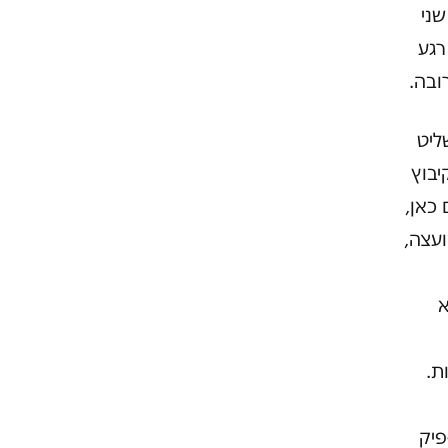
שני
רגע
ובה.
, מפעיל המזבלה מאז 2009 והשליט
יבוץ
כאן,
עצה,
א
ת.
פיק