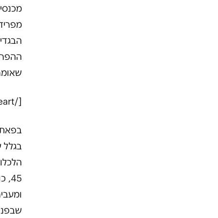
מכנסיי
מפרידי
הבגדים
ההפרד
שאומר
[/heart]
בפאתי
בגלל ש
הלכלוך
45,
ומעביר
שבפני