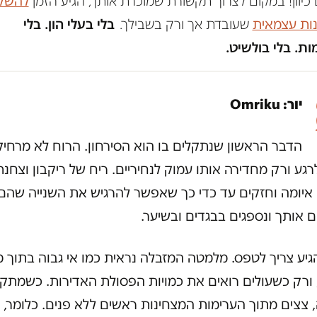
כיוון! במקום לצרוך תקשורת שמוכרת אותך, הגיע הזמן
להשק
נות עצמאית
שעובדת אך ורק בשבילך.
בלי בעלי הון. בלי
ת. בלי בולשיט.
יור: Omriku
הדבר הראשון שנתקלים בו הוא הסירחון. הרוח לא מרחי
רגע ורק מחדירה אותו עמוק לנחיריים. ריח של ריקבון וצחנת
 איומה וחזקים עד כדי כך שאפשר להרגיש את השנייה שהם
 אותך ונספגים בבגדים ובשיער.
גיע צריך לטפס. מלמטה המזבלה נראית כמו אי גבוה בתוך 
, ורק כשעולים רואים את כמויות הפסולת האדירות. כשמתק
 צצים מתוך הערימות המצחינות ראשים ללא פנים. כלומר, 