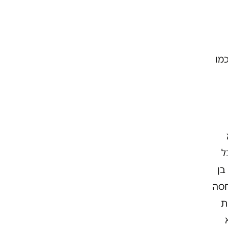
מו
ל
בן
חסה
ת