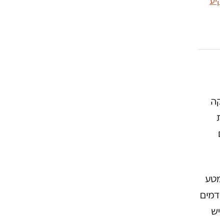
יע
קה
מטע
דמים
יש