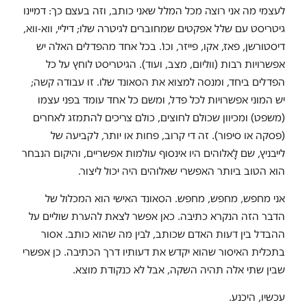
לעצמי מה אני רוצה מכל המלל שאני כותב, וזה בעצם כך: דמיינו
גיטריסט עם שלל אפקטים שמחוברים לגיטרה שלו; דיליי, ווא-ווא,
דיסטורשן, פאז, אקו, פייזר, וכו'. בכל אחד מהפדלים האלה יש
אפשרויות רבות (ווליום, מצב, ועוד). הגיטריסט לוחץ על כל
הפדלים ביחד, ומנסה למצוא את הסאונד שלו. זו עבודה קשה;
יש המוני אפשרויות לכל פדל, ומשם כל אחד עומד בפני עצמו
(משפט) ומכיוון שכולם לחוצים, כולם צריכים להתמזג לאחרים
(פסקה או סיפור). זה די קרוב, פחות או יותר, לקביעה של
לייבניץ, שם לָאלוהים היו אינסוף עולמות אפשריים, והיקום הנבחר
הוא הטוב ביותר האפשרי שאלוהים היה יכול ליצור.
אני מחפש, מחפש, מחפש. הסאונד האישי הוא המכלול של
הדבר הזה הנקרא כתיבה. כאן אפשר לצאת להערת שוליים על
ההבדל בין דעות האדם שכותב, לבין מה שהוא כותב. אסור
בתכלית האיסור שהוא יקדש את דעותיו דרך הכתיבה. כן אפשרי
שבין שתי אלה תהיה השקה, אבל לא כנקודת מוצא.
עכשיו, היכנע.