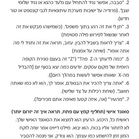
2. "סבבה, אפשר נגיד להתחיל עם גלעד כהנא או נגיד שלומי
שבן". (פרודיה על ישיבות מערכת עיתונאיות לגבי קונספט או טור
חדש).
3. "תן לי את זה רגע בתוך משפט". (כשמישהו מבקש את זה
לאחר שנשאל לפירוש מילה מסוימת)
4. "צריך לראות בשביל להבין. עזוב, תראה את זה ותגיד לי מה
אתה אומר". (שיחה על אמנות)
5. "כמה לדעתך ה-Z פה?" ("Z" זה בעצם סגירת הקופה
היומית של מקום עסקים. יודעים כמה יצא בסוף יום [להבדיל
מה-X שאותו אפשר לעשות במהלך היום]).
6. "אתה צריך להכיר את הבנאדם, אומר לך, הוא לא כמו שאתה
חושב". (שיחת רכילות על צד שלישי).
7. "מהעיר" (אה, איזה קטע! מאיפה אתם מכירים?).
סאונד אישי (תחליף קמץ עם פתח, תראה איך זה יזרום יותר)
ראשית כל, היכנע. הרעיון הוא למצוא את הסאונד האישי שלך.
לא לחתור אליו בכוח, הוא יבוא. מיילס דייויס אמר שזה לוקח
המון זמן להישמע כמו עצמך. הוא צודק. אני מנסה להסביר