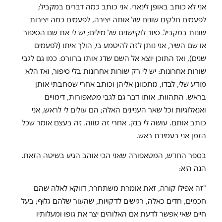
אני לא כותב באופן לינארי. אני כותב כמה דברים במקביל;
לפעמים חלקים שונים של אותה יצירה, לפעמים כמה יצירות
שונות במקביל. סיור לוקיישנים של מילים; יש לי את שם הסיפור
או שם השיר, אני נותן לזה להיטמע בי, הולך איתו (לפעמים
שנים), ואז התוכן יוצא אל השם שדג אותו ברוורס. כמו גם לגבי
שורות אחרונות: יש לי רק שורות אחרונות בלי סיפור, ואז הלא
מודע שלי, לבדו, מתכוונן אליהן וכותב אחרי שסחבתי אותן
בראש. התהוות. אותו דבר גם לגבי מטאפורות, דימויים
ואנאלוגיות וכל שאר העניינים האלה; הם עולים לי לראש, אני
כותב אותם. עושה לי בנק. אחרי זה טווה. זה בעצם אומר שכל
הזמן אני בעמידת ראש.
בספר החדש, המטאפורה שאני הכי אוהב הגיע בשיטה הזאת.
הנה היא:
"זה אפילו קורה, זאת אומרת משתחרר, דווקא לאלה שהם
חכמים, חדים כאלה, רגישים לדקויות, שהעור שלהם גלוּף; בעל
חיים שאי אפשר לדעת אם האלוהים יצר את גופו ומעלותיו