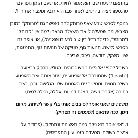
בהתאם לשטח שבו הוא אמור לחיות, או שעם הזמן גופו עבר
טרנספורמציה בהתאם לאזור שבו הוא רובץ ומעביר את חייו".
בנוסף לסרטי טבע שאני מרותק להם (אפשר גם "מרותק" במובן
הצבאי, מה שמעלה לי את השאלה הבאה: למה אין "מרותק"
ו"מרוטק", כדי להבדיל בין טוב לרע בנושא זה?), אני צופה גם
בסרטי גלישה. תנועות גוף, מוזיקה של תנועות גוף, התמזגות,
שיווי משקל, תודעה, ריכוז, שבירה.
בשביל להגיע אל גלים ממש גבוהים, הגולש מחזיק ברצועה
("Leash") שמחוברת אל אופנוע ים, עוזב אותה ואת האופנוע
בשלב מסוים, וממשיך עם האמנות שלו, הגלישה. ובכן, זאת
כתיבה (אקספוזיציה, הצגת דמויות, עלילה, נפילה למים).
משפטים שאני אומר לסובבים אותי בלי קשר לשיחה, מקום
וזמן. ככה פתאום (לפעמים זה מצחיק)
1. "אני אומר בוא ניקח כמה ראשונות ונתחלק". (פרודיה על
אנשים בשולחן מסעדה בזמן עיון התפריטים).