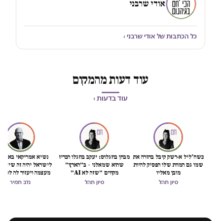
אודי שרבני
כל הכתבות של אודי שרבני ›
עוד דעות מהמקום
עוד בדעות ›
כשח'ליל א-רשק קיבל בחזרה את
מבחן בוזגלוס: יעקב בוזגלו הכריז
נשיא אמריקאי באמת ט
שמו גם המוות שלו הפסיק להיות
שהוא שמאלני – ב״הארץ״
לישראל יהיה זה שיציל 
מובן מאליו
מקווים ״שזה לא AI״
מעצמה ויעזור לה לסיים
הכיבוש
סיון תהל
סיון תהל
נדב תמיר