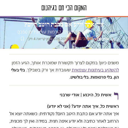
טור דעה
איך אתה יודע אם כתבת היטב היום?
ומה קורה כשהדמויות שלך קורמות עור וגידים (ובכן)
אודי שרבני
·
·
15.06.2016
·
זמן קריאה 4 דק׳
המקום הכי חם בגיהנום
משנים כיוון! במקום לצרוך תקשורת שמוכרת אותך, הגיע הזמן
להשקיע בעיתונות עצמאית
שעובדת אך ורק בשבילך.
בלי בעלי
הון. בלי פרסומות. בלי בולשיט.
ר
אשית כל, היכנע | אודי שרבני
ראשית כל, איך אתה יודע? (אני לא יודע)
איך אתה יודע אם כתבת היטב היום? נקודתית: כשאתה יוצא אל
הרחוב לאחר כתיבה ולא יודע איפה חנית. במידה ואין לך מכונית,