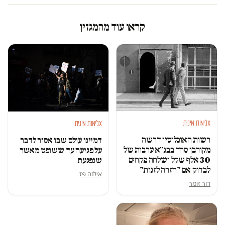
קראו עוד מהמגזין
אלימות מינית
אלימות מינית
רשות האוכלוסין דרשה
דמיינו עולם שבו אסור לדבר
מקורבן סחר בבנ״א ערבות של
על פגיעה עד ששופט מאשר
30 אלף שקל ושלחה פקחים
שנפגעת
לבדוק אם "חזרה לזנות"
אילנה פז
דור זומר