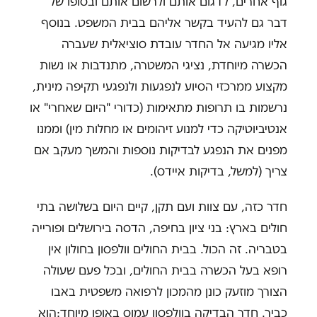
גוף אחרים, לדגום אותם ולרשום אותם ובסופו של
דבר גם להעיד בקשר אליהם בבית המשפט. בנוסף
אליו מגיעה אל החדר עובדת סוציאלית שעברה
הכשרה מיוחדת, נציגי המשטרה, מתנדבות או נשות
מקצוע ממרכזי הסיוע לנפגעות ולנפגעי תקיפה מינית,
נרשמות בו תרופות מתאימות (כדורי "היום שאחרי" או
אנטיביוטיקה כדי למנוע זיהומים או מחלות מין) וממנו
מפנים את הנפגע לבדיקות נוספות והמשך מעקב אם
צריך (למשל, בדיקות איידס).
חדר כזה, עם צוות ועם תקן, קיים היום בשלושה בתי
חולים בארץ: בני ציון בחיפה, הדסה בירושלים ופורייה
בטבריה. זה הכול. בבית החולים וולפסון בחולון אין
רופא בעל הכשרה בבית החולים, ובכל פעם שעולה
הצורך מוזעק כונן מהמכון לרפואה משפטית באבו
כביר. חדר הבדיקה בוולפסון עמוס באופן מיוחד:הוא