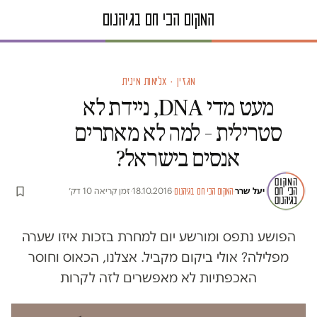
מגזין · אלימות מינית
מעט מדי DNA, ניידת לא
סטרילית – למה לא מאתרים
אנסים בישראל?
יעל שרר
·
·
18.10.2016
·
זמן קריאה 10 דק׳
המקום הכי חם בגיהנום
הפושע נתפס ומורשע יום למחרת בזכות איזו שערה
מפלילה? אולי ביקום מקביל. אצלנו, הכאוס וחוסר
האכפתיות לא מאפשרים לזה לקרות