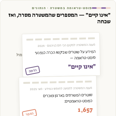
פוסט-טראומה במשטרה · הנתונים
״אינו קיים״ — המספרים שהמשטרה מסרה, ואז
שכחה
מענה המשטרה למקום הכי חם בגיהנום · 2026
המידע על שוטרים שביקשו הכרה כנפגעי
מול
פוסט-טראומה —
״אינו קיים״
נדחה
מענה המשטרה לתנועה לחופש המידע · מאי 2025
שוטרים המשרתים בארגון ומוכרים
כפוסט-טראומטיים:
1,657
נמסר