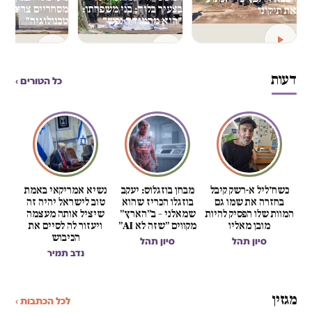
בצעיר בלוד; בני משפחתו:
מסחריים צרים של 
את תיקונו
"הוא מתמודד נפש"
טכנולוגיה"
דעות
כל הטורים ›
כשח'ליל א-רשק קיבל
מבחן בוזגלוס: יעקב
נשיא אמריקאי באמת
ישרא
בחזרה את שמו גם
בוזגלו הכריז שהוא
טוב לישראל יהיה זה
הע
המוות שלו הפסיק להיות
שמאלני – ב״הארץ״
שיציל אותה מעצמה
של
מובן מאליו
מקווים ״שזה לא AI״
ויעזור לה לסיים את
ט
מגזין
הכיבוש
סיון תהל
סיון תהל
מגזין
"מה שהמתנחלים עשו בליכ
נדב תמיר
מכסות נפט, מרכזי דאטה וכיפת
אנחנו צריכים לעשות בש
ברזל: מאחורי הקלעים של הגט
הגוש נגד הכיבוש יוצא מק
האמירותי מאופ"ק
ומגיע לכנסת
מגזין
לכל הכתבות ›
איל ספיר והפורום לחשיבה אזורית
סיון תהל