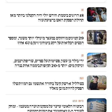
חם
18 הרוגים ביממה: חודש יולי היה הקטלני ביותר מאז
תחילת הפסקת האש ברצועת עזה
חם
29 קטינים מוחזקים במעצר מינהלי יותר משנה, ומספר
הנשים הכלואות על רקע ביטחוני זינק ב-67 אחוז
חם
ירי בילד בן עשר, פשיטות על כפרים, שריפת רכבים,
וניתוק מים: יותר מ-20 תקיפות ביממה אחת בגדה
דעות
כשח'ליל א-רשק קיבל בחזרה את שמו גם המוות שלו
הפסיק להיות מובן מאליו
בריאות הנפש
הביטוח הלאומי ערער על מסקנות ועדה מטעמו – ומחק
לשורד ה-7 באוקטובר את הנכות הקבועה