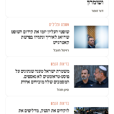
ושומרון
דור זומר
משפט ופלילים
שופטי העליון יזמו את קידום השופט
שדואג לאוריך ונתניהו בפרשת
קאטרגייט
רויטל חובל
בריאות הנפש
משטרת ישראל טענה שנתונים על
פוסט-טראומטים לא נאספים.
המסמכים שלה מוכיחים אחרת
סיון תהל
בריאות הנפש
לוקחים את הנשק, מדליפים את