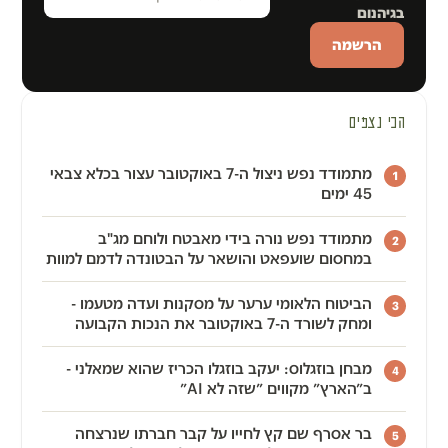
בגיהנום
הכי נצפים
מתמודד נפש ניצול ה-7 באוקטובר עצור בכלא צבאי
1
45 ימים
מתמודד נפש נורה בידי מאבטח ולוחם מג"ב
2
במחסום שועפאט והושאר על הבטונדה לדמם למוות
הביטוח הלאומי ערער על מסקנות ועדה מטעמו -
3
ומחק לשורד ה-7 באוקטובר את הנכות הקבועה
מבחן בוזגלוס: יעקב בוזגלו הכריז שהוא שמאלני -
4
ב״הארץ״ מקווים ״שזה לא AI״
בר אסרף שם קץ לחייו על קבר חברתו שנרצחה
5