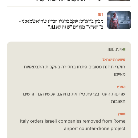
דעות
מבחן בוזגלוס: יעקב בוזגלו הכריז שהוא שמאלני –
ב״הארץ״ מקווים ״שזה לא AI״
מסביב לרשת
משטרת ישראל
חוקרי תחנת מסובים פתחו בחקירה בעקבות התבטאויות
מאיימו
הארץ
שריפות הענק בצרפת כילו את בתיהם. עכשיו הם דורשים
תשובות
ynet
Italy orders Israeli companies removed from Rome
airport counter-drone project