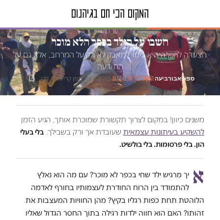
טור דעה
חשבו על הילד בכפר הלא מוכר
הצעדה להכרה היא ביטוי למאבק לא רק על המרחב, אלא גם על
התודעה
ספא אבורביעה
·
·
31.03.2015
·
זמן קריאה 4 דק׳
המקום הכי חם בגיהנום
משנים כיוון! במקום לצרוך תקשורת שמוכרת אותך, הגיע הזמן
להשקיע בעיתונות עצמאית
שעובדת אך ורק בשבילך.
בלי בעלי
הון. בלי פרסומות. בלי בולשיט.
א
יך מרגיש ילד שחי בכפר לא מוכר? עם מה הוא נאלץ
להתמודד בין הרוח החודרת לעצמותיו בחורף לאדמה
הלוהטת תחת כפות רגליו בקיץ? מהן החוויות המעצבות את
זהותו? האם הוא חווה ילדות רגילה בתוך החסר הגדול שאליו