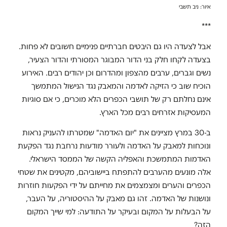
איור: ניב תשבי
***
אבל לצעדה היו גם היבטים חברתיים פנימיים חשובים לא פחות.
בצעדה לקחו חלק בני הדור המבוגר המסורתי והדור הצעיר,
נשים וגברים, ערבים מהצפון ומהדרום וכן יהודים רבים. האירוע
הוכיח שוב כי הזיקה לאדמה והמאבק נגד הנישול המתמשך
אינם נחלתם רק של תושבי הכפרים הלא מוכרים, כי אם סוגיות
המעסיקות אזרחים רבים מכל הארץ.
ב-30 במרץ מציינים את "יום האדמה" שמטרתו להעניק נראות
ונוכחות למאבק על האדמה ולעורר מודעות נרחבת נגד הפקעת
האדמות המתמשכת והאפליה הקשה של הממסד הישראלי.
אלה מונעים מהערבים להתפתח ביישוביהם, מקטינים את שטחי
הכפרים והערים ומצמצמים את מחייתם על ידי הפקעות חוזרות
ונושנות של האדמה. זהו גם מאבק על ההיסטוריה, על העבר,
על הבעלות על המקום ובעיקר על התודעה: למי שייך המקום
הזה?