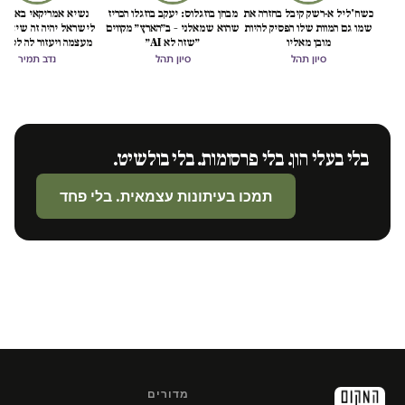
כשח'ליל א-רשק קיבל בחזרה את
מבחן בוזגלוס: יעקב בוזגלו הכריז
נשיא אמריקאי באמת ט
שמו גם המוות שלו הפסיק להיות
שהוא שמאלני – ב״הארץ״ מקווים
לישראל יהיה זה שיציל 
מובן מאליו
״שזה לא AI״
מעצמה ויעזור לה לסיים
הכיבוש
סיון תהל
סיון תהל
נדב תמיר
בלי בעלי הון. בלי פרסומות. בלי בולשיט.
תמכו בעיתונות עצמאית. בלי פחד
מדורים