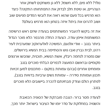
נולד? ללא מים, ללא חשמל, ללא גן משחקים לשחק אחר
הצהריים, או טיפת חלב לבדוק את התפתחותו התקינה? כיצד
הוא מרגיש בכל פעם שהוא רואה את לובשי המדים מגיעים שוב
ושוב להרוס את ביתו? איזה בטחון הוא מרגיש בעולם?
את זה ביקשו להעביר המשתתפים בצעדה שיזם ראש הרשימה
המשותפת איימן עודה. הצעדה החלה מהכפר הלא מוכר הגדול
ביותר בנגב – ואדי אלנעם, המשיכה לאלעראקיב שמערבית לעיר
רהט, לבית גברין ואבו גוש והסתיימה בבית הנשיא בירושלים.
שם נמסרה לנחמה ריבלין, אשת הנשיא, תוכנית, שגיבשו ארגונים
מקומיים ובראשם המועצה לכפרים הבלתי מוכרים בנגב
ומומחים אחרים (ובהם עמותת במקום – מתכננים למען זכויות
תכנון ועמותת סידרה – עמותת נשים ערביות בדוויות בנגב),
לפתרון הולם וצודק מבחינתם להכרה ביישובים הלא מוכרים
בנגב.
לצעדה מסר ברור: הצבה מובהקת של הסוגיה הכואבת
והשנויה במחלוקת על סדר יומו של הציבור בישראל. יותר מכך,