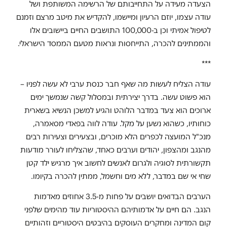
הצעדה מעידה על התחייבותם של הרשימה המשותפת ושל
עודה עצמו, יוזם הרעיון ומיישמו, להקדיש את מיטב מרצם וזמנם
לטיפול אמיתי וכן ב-100,000 התושבים החיים ביישובים אלו
והממתינים להכרה, התייחסות ונראות מטעם הממסד הישראלי.
***
עודה הצליח לעשות מה שאף חבר כנסת ערבי לא עשה לפניו –
הוא פשוט עשה. בדרך יצירתית ובמסלול קשה שנמשך ימים
ארוכים הוא צעד במדבר הלוהט והגיע למשכן הנשיא בשארית
כוחותיו, כשהוא נשען על מקל. עודה לווה בפאדי מסאמרה,
מנכ"ל המועצה לכפרים הלא מוכרים, ובצעירים וצעירות רבים
מהנגב ומהצפון, יהודים וערבים כאחד, שהצליחו לעורר מודעות
תקשורתית לסוגיה ולגרום לאנשים לחשוב איך מרגיש ילד קטן
שחי אי שם במדבר, ללא מים וחשמל, ממתין להכרה בקיומו.
הערבים הבדואים יושבים על פחות מ-3.5 אחוזים מאדמות
הנגב. הם חיים על אדמותיהם ההיסטוריות עוד מהימים שלפני
קום המדינה ומחקרים העוסקים בהיבטים היסטוריים וזהותיים