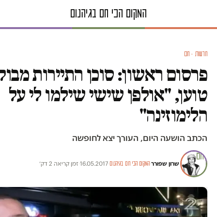
חדשות · חם
פרסום ראשון: סוכן התיירות מבו
טוען, "אולפן שישי שילמו לי על
הלימוזינה"
הכתב הושעה היום, העורך יצא לחופשה
שרון שפורר
·
·
16.05.2017
·
זמן קריאה 2 דק׳
המקום הכי חם בגיהנום