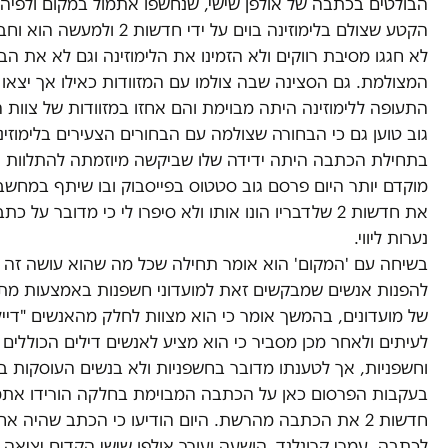
הבולטים בכתבה של אולפן שישי, שנחשפו אתמול במקום ולפיה
הקטע שצולם בלימוזינה בוים על ידי חדשות 2 ולמ
לא חגגו מסיבת רווקים ולא הזמינו את הלימוזינה וגם לא את הב
המצולמת. גם הסצינה שבה צולמו עם המזוודות כאילו אך יצאו
התעופה ללימוזינה היתה מבוימת והם אחזו במזוודות של צוות 
גוב טוען גם כי הבחורה שצולמה עם הבחורים הצעירים בלימוזינ
בתחילת הכתבה היתה ידידה שלו שביקשה מיוזמתה להתלוות אל
מוקדם יותר היום פרסם גוב סטטוס בפייסבוק ובו שיתף במחשב
את חדשות 2 שלדבריו הונו אותו ולא סיפרו לי כי מדובר על כ
נערות ליווי.
בשיחה עם 'המקום' הוא אומר תחילה שכל מה שהוא עושה זה 
להפנות אנשים שמבקשים זאת למועדוני חשפנות באמצעות מתן
של מועדונים, בהמשך אומר כי הוא מצוות לחלק מהאנשים "דייל
לעיתים ולאחר מכן מסביר כי הוא מציע לאנשים דילים הכוללים ל
וחשפניות, אך לטענתו מדובר בחשפניות ולא בנשים העוסקות בז
בעקבות הפרסום כאן על הכתבה המבוימת בחלקה הורידו אתמ
חדשות 2 את הכתבה מהרשת. היום הודיעו כי הכתב שהיה אח
לכתבה, עמרי קרונלנד, הושעה ועורך אולפן שישי הקדים יציאה 