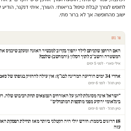
לחופש לצורך קבלת טיפול בריאותי. העורך, איתי דנקנר, הודיע ל
ישוב מהחופשה אך לא ברור מתי.
עוד בחם
האם הרחפן שקניתם לילד יהפוך בקרוב למכשיר האזנה ומעקב שיכניס את
המשטרה והשב״כ לתוך הסלון (והמחשב) שלכם?
אילי פארי · לפני 5 ימים
אחרי 34 ימים הודיעה המדינה לבג"ץ: אין עילה להחזיק בגופתו של סאמי ג'עסוס
סיון תהל · לפני 6 ימים
"ישראל אינה מסוגלת להגן על האזרחים הנמצאים תחת הכיבוש שלה. רק 
בינלאומי ירתיע מפני מתקפות המתנחלים״
סיון תהל · לפני 6 ימים
18 הרוגים ביממה: חודש יולי היה הקטלני ביותר מאז תחילת הפסקת הא
עזה