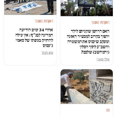
דמוקרטיה במשבר
דמוקרטיה במשבר
אחרי 34 ימים הודיעה
האם הרחפן שקניתם לילד
המדינה לבג"ץ: אין עילה
יהפוך בקרוב למכשיר האזנה
להחזיק בגופתו של סאמי
ומעקב שיכניס את המשטרה
ג'עסוס
והשב״כ לתוך הסלון
(והמחשב) שלכם?
סיון תהל
אילי פארי
חם