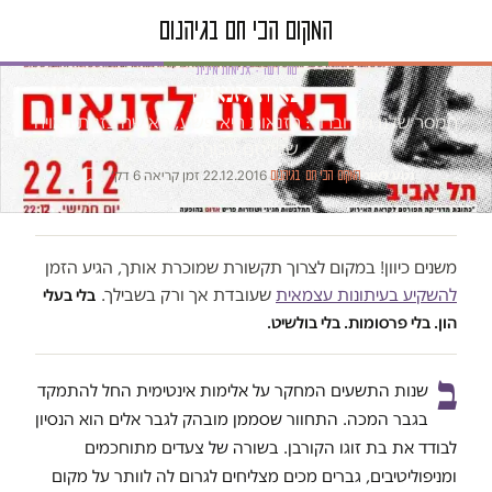
טור דעה · אלימות מינית
באות לזנאים
המסר שלנו חד וברור: הזנאות היא פשע, האישה בזנות ראויה
שנילחם עבורה
נטע לאור
·
·
22.12.2016
·
זמן קריאה 6 דק׳
המקום הכי חם בגיהנום
משנים כיוון! במקום לצרוך תקשורת שמוכרת אותך, הגיע הזמן
להשקיע בעיתונות עצמאית
שעובדת אך ורק בשבילך.
בלי בעלי
הון. בלי פרסומות. בלי בולשיט.
ב
שנות התשעים המחקר על אלימות אינטימית החל להתמקד
בגבר המכה. התחוור שסממן מובהק לגבר אלים הוא הנסיון
לבודד את בת זוגו הקורבן. בשורה של צעדים מתוחכמים
ומניפוליטיבים, גברים מכים מצליחים לגרום לה לוותר על מקום