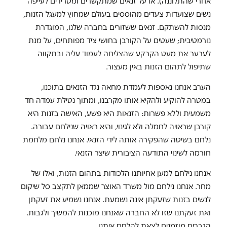
אחרי שהתלוננה). או על זנאים שמתקשרים ומטרידים לעייפה
נשים שצועדות צעדים מהוססים בעולם שמחוץ למעגל הזנות,
מנסות להשתקם. זנאים ששזורים בחברה שלנו, המוגדרת
נורמטיבית; שעטים על הקורבן בחושי ציד מפותחים, על מנת
לערער את מעט הקרקע שהצליחה לעמוד עליה ובתקווה
שתיפול לתהום הזנות באין מעצור.
הערב אנחנו נאספות לעמדת מחאה נגד הזנאים בתוכנו,
במטרה להוקיע ולהקיא אותו מקרבנו, ומתוך נטילת עמדה חד
משמעית וללא פשרות: הזנאות היא פשע, האישה בזנות היא
קורבן שראויה לחמלה ולא לגינוי, והיא ראויה שנילחם עבורה.
נלחם בשיטה שהפקירה אותה לידי הזנאי. אנחנו נלחם מלחמת
חורמה לשינוי התודעה הציבורית שיצר הזנאי.
אנחנו נילחם למען אחיותנו הלכודות בתהום הזנות, ואלו של
מחר. אנחנו נילחם מול משרד האוצר שממאן לתקצב סל שיקום
לנשים בזנות שזעקתן אינה נשמעת. אנחנו נשמיע את זעקתן
ואת זעקתנו שזו לא החברה שאנחנו מוכנות להמשיך ולגבות.
הגברים מוזמנים לצאת להלחם איתנו.