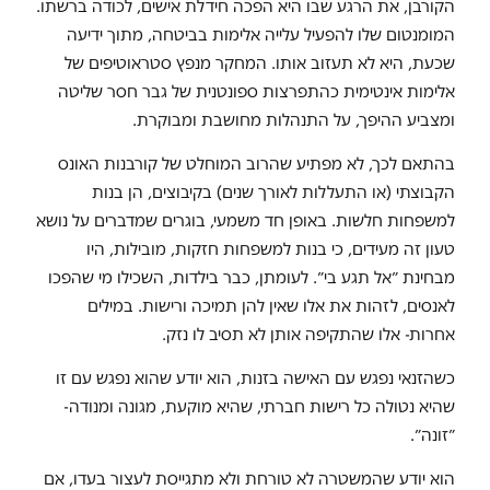
הקורבן, את הרגע שבו היא הפכה חידלת אישים, לכודה ברשתו.
המומנטום שלו להפעיל עלייה אלימות בביטחה, מתוך ידיעה
שכעת, היא לא תעזוב אותו. המחקר מנפץ סטראוטיפים של
אלימות אינטימית כהתפרצות ספונטנית של גבר חסר שליטה
ומצביע ההיפך, על התנהלות מחושבת ומבוקרת.
בהתאם לכך, לא מפתיע שהרוב המוחלט של קורבנות האונס
הקבוצתי (או התעללות לאורך שנים) בקיבוצים, הן בנות
למשפחות חלשות. באופן חד משמעי, בוגרים שמדברים על נושא
טעון זה מעידים, כי בנות למשפחות חזקות, מובילות, היו
מבחינת ״אל תגע בי״. לעומתן, כבר בילדות, השכילו מי שהפכו
לאנסים, לזהות את אלו שאין להן תמיכה ורישות. במילים
אחרות- אלו שהתקיפה אותן לא תסיב לו נזק.
כשהזנאי נפגש עם האישה בזנות, הוא יודע שהוא נפגש עם זו
שהיא נטולה כל רישות חברתי, שהיא מוקעת, מגונה ומנודה-
״זונה״.
הוא יודע שהמשטרה לא טורחת ולא מתגייסת לעצור בעדו, אם