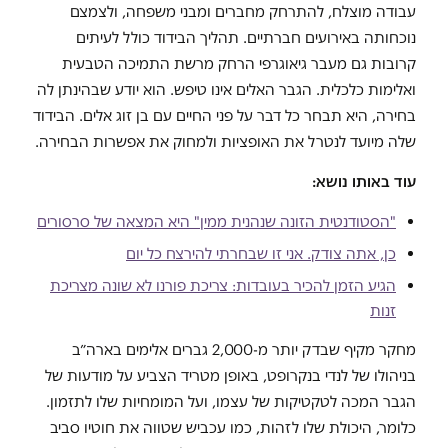
עבודה מוצלח, להתרחק מחברים ומבני משפחה, ולצמצם
נוכחותה באירועים חברתיים. תהליך הבידוד כולל לעיתים
קרובות גם מעבר גיאוגרפי הרחק מרשת התמיכה הטבעית
ואלימות כלכלית. הגבר האלים אינו טיפש. הוא יודע שבהינתן לה
בחירה, היא תבחר כל דבר על פני החיים עם בן זוג אלים. הבידוד
שלה מיועד לנטרל את האופציות ולמחוק את אפשרות הבחירה.
עוד באותו נושא:
"הסטודנטית הזונה שנהנית ממין" היא המצאה של סרסורים
כן, אתה צודק. אני זו שבחרתי להירצח כל יום
הגיע הזמן להכיר בעובדות: צריכת פורנו לא שונה מצריכת
זנות
מחקר מקיף שבדק יותר מ-2,000 גברים אלימים בארה״ב
בניהולו של לנדי בנקרופט, באופן מטריד הצביע על מודעות של
הגבר המכה לטקטיקות של עצמו, ועל המומחיות שלו לתזמון.
כלומר, היכולת שלו לזהות, כמו עכביש שטווה את חוטיו סביב