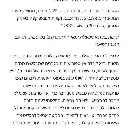
ההפגנה תיערך היום, יום חמישי, ה- 22 לדצמבר
, מחוץ למועדון
הגוגו-גירלס, אלנבי 35, תל אביב. נקודת מפגש: קפה ביאליק
הסמוך (אלנבי 39), בשעה 22:00.
*הכותבת היא מפעילת עמוד
'הדיסקרטים
' בפייסבוק, יחד עם
לימור נחמיאס
אריאל לור היא מטפלת במגע ופעילה בלובי למיגור הזנות. במשך
השנים, היא קיבלה אין ספור שיחות מגברים שמבקשים ממנה
בנוסף לעיסוי, גם שירותי מין. "עברתי אבולוציה של תגובות", היא
מספרת, "בהתחלה הייתי עונה בנימוס, "אומרת לגברים שאני
מצטערת אבל אני לא עושה את זה. אחר כך הייתי פשוט
מנתקת למי שהיה מבקש ממני דבר כזה, עד שהבנתי שאני לא
צריכה להתבייש, אלא הם צריכים. החלטתי לענות חזרה,
להסביר להם שהם בעצם פונים לאישה ומציעים לקנות אותה".
כחלק מפרוקייט "באות לזנאים", החליטה אריאל להקליט את
השיחות שהיא מקבלת, והיא מפרסמת אותן – יחד עם סמסים