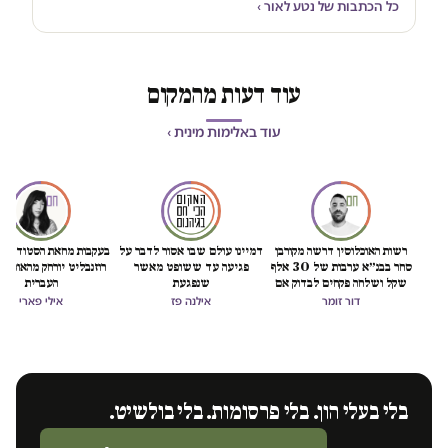
כל הכתבות של נטע לאור ›
עוד דעות מהמקום
עוד באלימות מינית ›
רשות האוכלוסין דרשה מקורבן
דמיינו עולם שבו אסור לדבר על
בעקבות מחאת הסטודנטיו
סחר בבנ״א ערבות של 30 אלף
פגיעה עד ששופט מאשר
רוזנבליט יורחק מהאוניבר
שקל ושלחה פקחים לבדוק אם
שנפגעת
העברית
"חזרה לזנות"
דור זומר
אילנה פז
אילי פארי
בלי בעלי הון. בלי פרסומות. בלי בולשיט.