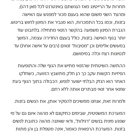
תחרות על הרייטינג מאז הנגשתם באינטרנט לכל מאן דהו);
ומהצד השני משום שהוא בעצם מכור למפגש עם האישה
בזנות, וכמו בכל התמכרות, הוא מגביר את המינון לחוש בריגוש.
הגברת המינון משמעה בהקשר הזנאי מתחילה בלחבוט עוד
יותר בגוף האישה בזנות, כולל בעצם החדירה עצמה, המשך
במעשים אלימים וכן ״מסיבות״ זנאים (רבים על אישה אחת) עד
לנסיונות רצח וכלה במימושם.
ההתשה השיטתית שהזנאי מתיש את הגוף שלה והתופעות
הפיזיות הקשות עקב כך הן חלק מתשבץ הזוועה, כשחלקו
האחר הוא הנזק הבלתי ישוער לנפש, הכבולה בתוך הגוף בעת
שזנאי אחר זנאי מבתרים אותה ללא רחם.
ולמרות זאת, אנחנו ממשיכים להפקיר אותן, את הנשים בזנות.
המערכת המשפטית, שבימים כתיקונם לא מהווה איום גם על מי
שפגע מינית בנשים ״רגילות״, ודאי שאיננה מהווה כתובת לנשים
בזנות. המערכת הרפואית כאמור, אינה מטפלת בן והן מתות