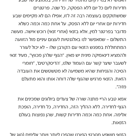
חדירות ליום כל יום ללא הפסקה, כל שנה. פרטנרים
שמשתוקקים בעוצמה רבה זה לזו, אפילו הם לא מקיימים שבע
חדירות יום אחרי יום ללא הפסק. על אחת כמה וכמה כשלא
מדובר בפרטנר למין, אלא בזנאי (אחרי זנאי) רוכש אישה. מעשה
התשלום – שמאפשר לנו באלגנטיות לעצום עיניים מול הזוועה
המתחוללת במפגש הזנאי עם הקורבן שלו – לא יכול לעורר
ולהמציא דינאמיקה מינית יש מאין. ״הגוף שלהן מכווץ״, מעיד זנאי
לשעבר שיצר קשר עם העמוד שלנו, ׳הדיסקרטים׳, ״חומרי
הסיכה והגניחות שהיא משמיעה לא מטשטשים את העובדה
הזאת. הזנאי מרגיש שהגוף שלה דוחה אותו והוא מתעלם
מזה״.
אמא טבע הריי מתנה שורה של צעדים ביולוגים שמכינים את
הגוף לחדירה. ללא ההליך הזה, החדירה, כל חדירה, הופכת
אלימה. אחת כמה וכמה חדירות קשות, שהן נפוצות בעולם
הזנאות.
הזנאי מושפע מסרטי הפורנו שהפכו ליותר ויותר אלימים (סוג של