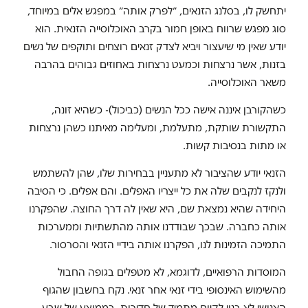
יתחשק לו, בסלנג הזנאים, ״לפרק אותה״ במפגש אלים במיוחד,
סוג מפגש שרווח באופן חמור בקרב האוכלוסייה הזנאית. הוא
יודע שאין מי שיעצור ויביא לצדק זנאים רוצחים ותוקפים של נשים
בזנות, אשר נרצחות וכמעט נרצחות באחוזים גבוהים בהרבה
משאר האוכלוסייה.
כשהקורבן איננה אישה ככל הנשים (כביכול)- כשהיא זונה,
התקשורת שותקת, מתעלמת, ומעלימה מאיתנו כשהן נרצחות
או מתות בנסיבות קשות.
הזנאי יודע שהציבור לא מתעניין בבחירות שלו, שהן להשתמש
ולנקז לנקבים שלה את כל ייצריו האפלים. והם אפלים. כי הסיבה
היחידה שהיא נמצאת שם, היא שאין לה דרך החוצה. שהפקרנו
אותה כחברה. שבכך שבודדנו אותה מהתשתיות וממערכות
התמיכה הזמינות לנו, הפקרנו אותה בידיי הזנאי והסרסור.
המוסדות הרפואיים, לדוגמא, לא מטפלים בגופה החבול
מהשימוש האינסופי בידי זנאי אחר זנאי. נקח בחשבון שהגוף
האנושי לא בנוי לקיום מתמיד של חדירות, בממוצע של שבע