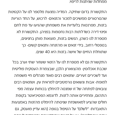
ממחלות שניתנות לריפוי.
התקשורת בדום שתיקה. המדיה נמנעת מלספר לנו על הקטינות
שהסרסורים ממשיכים למכור והזנאים- לרכוש, על החד הוריות
בזנות, מפרנסות בלעדיות את משפחתן שהגיעו עד פת לחם
ופינוי דירה כשדלתות רבות נחסמות בפניהן. התקשורת לא
מספרת לנו כשהן, הנשים בזנות, מוצאות מותן בחניונים,
בספסלי רחוב, בידי זנאים או מהזנחה ותנאים קשים- כך
שתוחלת החיים של אישה בזנות היא 40 שנים.
התקשורת גם לא מספרת לנו על הזנאי ששזור שתי וערב בכל
שכבת אוכלוסין- מהצווארון הלבן, שבצמרת העסקית פוליטית
ועד לשכירים זעירים. שזנאים רבים מאוד מנהלים חיי משפחה
למופת- אבות ונשואים נורמטיביים למראית עין. ושזנאים רבים
צובאים לפתחה של זו שמנסה להיחלץ בכוחות עצמה מפי
התהום, ומחזירים אותה לזנות. לדוגמא הפסיכיאטר בקופת
חולים שהציע למאושפזת שניסתה להימלט מהזנות באמצעות
התאבדות- ״לשלם״ על הטיפול בגופה (הוא עדיין מועסק, גם