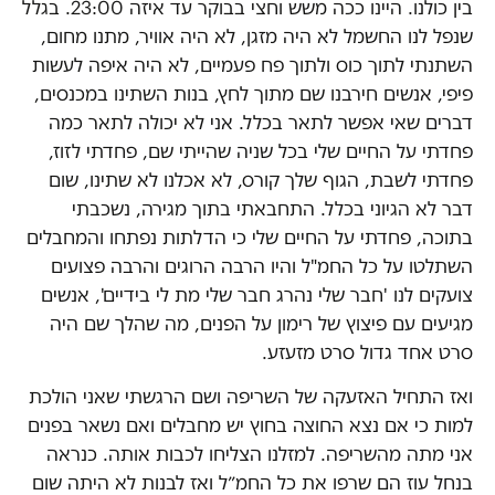
בין כולנו. היינו ככה משש וחצי בבוקר עד איזה 23:00. בגלל
שנפל לנו החשמל לא היה מזגן, לא היה אוויר, מתנו מחום,
השתנתי לתוך כוס ולתוך פח פעמיים, לא היה איפה לעשות
פיפי, אנשים חירבנו שם מתוך לחץ, בנות השתינו במכנסים,
דברים שאי אפשר לתאר בכלל. אני לא יכולה לתאר כמה
פחדתי על החיים שלי בכל שניה שהייתי שם, פחדתי לזוז,
פחדתי לשבת, הגוף שלך קורס, לא אכלנו לא שתינו, שום
דבר לא הגיוני בכלל. התחבאתי בתוך מגירה, נשכבתי
בתוכה, פחדתי על החיים שלי כי הדלתות נפתחו והמחבלים
השתלטו על כל החמ"ל והיו הרבה הרוגים והרבה פצועים
צועקים לנו 'חבר שלי נהרג חבר שלי מת לי בידיים', אנשים
מגיעים עם פיצוץ של רימון על הפנים, מה שהלך שם היה
סרט אחד גדול סרט מזעזע.
ואז התחיל האזעקה של השריפה ושם הרגשתי שאני הולכת
למות כי אם נצא החוצה בחוץ יש מחבלים ואם נשאר בפנים
אני מתה מהשריפה. למזלנו הצליחו לכבות אותה. כנראה
בנחל עוז הם שרפו את כל החמ״ל ואז לבנות לא היתה שום