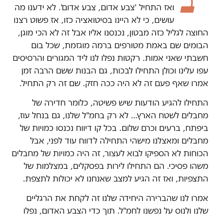
"ב
ואז התחיל 'צבע אדום, צבע אדום'. לא ידענו מה
עושים, כי לא היינו בסיטואציה כזו, אז פשוט רצנו
החוצה לגליל כזה מבטון, נכנסנו אליו אבל זה לא הכי מוגן,
הבומים שם באמת מטורפים ברמה מוגזמת, שכל בום
חשבתי שאני אמות. רקטות נפלו לנו ליד המגורים והרסיסים
עפו עלינו וכולן התחילו לבכות, גם הבנות ששם הרבה זמן
אמרו שאף פעם זה לא היה ככה חזק. שם זה רק התחיל.
התחילו להגיע הודעות שיש פשיטה, כלומר חדירה של
מחבלים לשטח הארץ… לא רק בחמ"ל שלנו, גם בנחל עוז,
ביפתח, ברעים וכרם שלום. בכל קו דיווח נכנסו כמויות של
מחבלים ומאצלנו מישהי התחילה לדווח עוד לפני, אבל
הכוחות לא הספיקו לבוא לעצור, זה היה כמויות של מחבלים
משהו פסיכי. הם התחילו לירות בפסקלים, במצלמות של
התצפיות, ואז זה הגיע למצב שאנחנו לא יכולות לתצפת.
אמרו לנו שהברירה היחידה שלנו זה לקחת את הרגליים
שלנו ולנוס על נפשנו לחמ"ל. תוך כדי הצבע האדום, נפלו