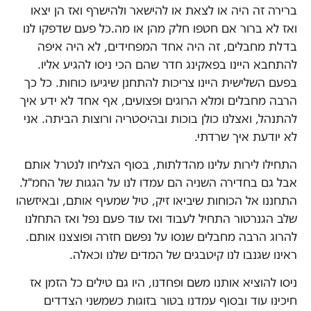
ברירה זה היה או לצאת או להישאר ולהישרף ואז הן יצאו
ואז לא ברור אם חטפו חלק מהן או מה.כל פעם שדפקו לנו
בדלת מחבלים, זה היה אחד המפחידים, לא היה איפה
להתחבא היינו בפאקינג חדר שהם הכי ניסו להגיע אליו.
בפעם השלישית היינו צריכות להתחנן שיגיעו כוחות. כל כך
הרבה מחבלים ומלא הרוגים ופצועים, אף אחד לא ידע איך
להתנהל, ואצלנו כולן בוכות ובהיסטריה ורוצות הביתה. אני
לא יודעת איך שרדתי.
התחילו לירות עלינו מהדלתות, בסוף הצליחו לנטרל אותם
אבל גם בחדירה השניה הם עמדו לנו על הגגות של החמ"ל.
התחננו אל הכוחות שיביאו זיק, טיל שמעיף אותם, ובאיזשהו
שלב הגנרטור התחיל לעבוד ואז עוד פעם נפל ואז התחלנו
להרוג הרבה מחבלים שנסו על נפשם חזרה ופוצצנו אותם.
ראינו שגנבו לנו קיטבגים של המדים שלנו וכאלה.
ניסו להוציא אותנו משם ופחדנו, היו גם טילים כל הזמן אז
חיכינו עוד ובסוף עמדנו בטור בזוגות כשמשני הצדדים