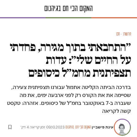
חדשות · חם
״התחבאתי בתוך מגירה, פחדתי
על החיים שלי״: עדות
תצפיתנית מחמ״ל כיסופים
בדרכה הביתה הקליטה אתמול עבורנו תצפיתנית צעירה,
שסיימה את את הקורס רק לפני ארבעה ימים, את מה
שעברה ב-7 באוקטובר בחמ"ל של כיסופים. אזהרה: טקסט
קשה לקריאה
עינת פישביין
·
·
09.10.2023
·
זמן קריאה 4 דק׳
המקום הכי חם בגיהנום