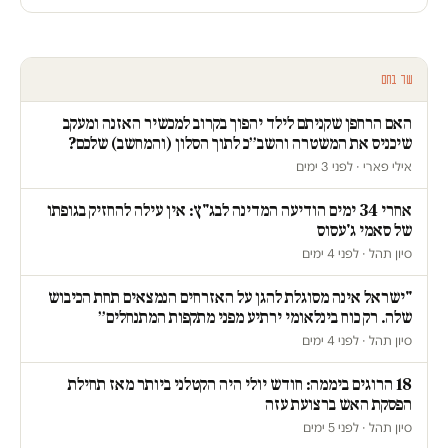
עוד בחם
האם הרחפן שקניתם לילד יהפוך בקרוב למכשיר האזנה ומעקב
שיכניס את המשטרה והשב״כ לתוך הסלון (והמחשב) שלכם?
אילי פארי · לפני 3 ימים
אחרי 34 ימים הודיעה המדינה לבג"ץ: אין עילה להחזיק בגופתו
של סאמי ג'עסוס
סיון תהל · לפני 4 ימים
"ישראל אינה מסוגלת להגן על האזרחים הנמצאים תחת הכיבוש
שלה. רק כוח בינלאומי ירתיע מפני מתקפות המתנחלים״
סיון תהל · לפני 4 ימים
18 הרוגים ביממה: חודש יולי היה הקטלני ביותר מאז תחילת
הפסקת האש ברצועת עזה
סיון תהל · לפני 5 ימים