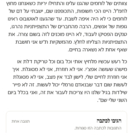
צוותים של לוחמים שהגנו עלינו והתחילו יריות כשאנחנו מחוץ
לחמ"ל. היינו הכי חשופות, התכופפנו שם, ישבתי על דם של
לוחמים כי לא היה איפה לשבת. עד שהגענו לאוטובוס ראינו
גופות של אנשים, הרבה מהחברים של התצפיתניות נהרגו,
טנקים הפסיקו לעבוד, לא היינו מוכנים לזה בשום צורה. את
התצפיתניות הצליחו לחלץ. מהמשקיות ת״ש אני חושבת
שאף אחת לא נשארה בחיים.
כל רעש עכשיו מלחיץ אותי וכל בום וכל טריקת דלת או
מישהו שעושה אפצ'י. אני לא חוזרת, אני לא מסוגלת. איך
אני חוזרת לחיים שלי, לישון לבד אין מצב, אני לא מסוגלת
לעשות שום דבר שבנאדם נורמלי יכול לעשות. זה לא פייר
שילדות בגיל שלנו היו צריכות לעבור את זה, ואני בכלל ביום
השני שלי שם״.
הגיבו לכתבה
תגובה אחת
התגובות לכתבה הזו סגורות.