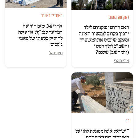
דמוקרטיה במשבר
דמוקרטיה במשבר
אחרי 34 ימים הודיעה
האם הרחפן שקניתם לילד
המדינה לבג"ץ: אין עילה
יהפוך בקרוב למכשיר האזנה
להחזיק בגופתו של סאמי
ומעקב שיכניס את המשטרה
ג'עסוס
והשב״כ לתוך הסלון
(והמחשב) שלכם?
סיון תהל
אילי פארי
חם
"ישראל אינה מסוגלת להגן על
האזרחים הנמצאים תחת