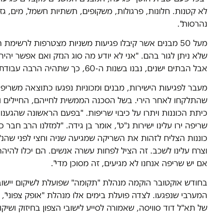
לא קטנות. חלונות, פרגולות, משקופים, תשתיות חשמל, מים, גז
נהרסות".
מעל 50 מבנים אשר קיבלו פגיעות משניות מצטרפות לרשימת
שלא ניתן לגור בהם. "אני לא יודע מה סוג הנזק ואם אפשר יהיה
אבל הבתים ישנים, נבנו בשנות ה-60, כך שתהיה הרבה עבודת שיקום".
מעבר לפגיעות הישירות, מבנים ומכוניות נפגעו כתוצאה משריפו
שהתלקחו לאחר הירי. בשל הסכנה הממשית לחייהם, החיילים ו
כיתת הכוננות ויתרו על כיבוי שריפות. "בפעם הראשונה שהגענו
שריפה ירו עלינו ישירות נ"ט", אומר בן גידה. "למזלנו הרב חבר כ
כוננות הצליח לזהות את השריקה שמגיעה שניה וחצי לפני שהנ"
וצרח עלינו לשכב. זה הציל לפחות עשרה אנשים. הם יכלו להיהר
אם יש שריפה אנחנו לא מגיעים, זה מסוכן מדי".
בחודש אוקטובר הוקמה מנהלת "תקומה" שפועלת לשיקום יישוב
המערבי שנפגעו. לצדה פועלת בימים אלו מנהלת "אופק צפוני",
של תא"ל דוד סוויסה, שאמורה לסייע לישובי הצפון בחיזוק ושיקו