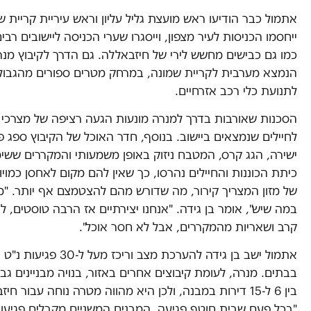
אתמול כבר הודיעו ראש מועצת גליל עליון וראש עיריית קריית ש
ייחסמו הכניסות לעיר מצפון, וייסגרו שערי הכניסה ליישובים רבי
כמו גם כבישים מחשש לירי של חיזבאללה. גם הדרך לקיבוץ מנר
הנמצא מערבית לקריית שמונה, במרחק מטרים ספורים מהגבול
לתנועת כלי רכב אזרחיים.
הסכנות שאורבות בדרך למנרה מונעות הגעה רציפה של מצרכי מ
לחיילים שנמצאים ביישוב. בנוסף, חדר האוכל של הקיבוץ ספג פ
ישירה, הגג קרס, המטבח ניזוק באופן משמעותי והמקררים ששי
כיתת הכוננות והחיילים נהרסו, כך שאין להם מקום לאחסן כמויו
של מזון המצריך קירור, מה שדורש מהם להצטמצם אף יותר. 
במה שיש", אומר בן גידה. "אנחנו יצירתיים אז הרבה טוסטים, ל
קרב ושאריות מהמקררים, אבל לא חסר אוכל".
אתמול ישב בן גידה להערכת מצב וריכז מעל ל-
בבתים. מנרה, לעומת קיבוצים אחרים באזור, בנויה מבניינים גב
בין 6 ל-15 דירות במבנה, ולכן היא מהווה מטרה נוחה עבור חי
"בכל פעם שבית חוטף פגיעה, המבנים המשניים מקבלים פגיעו