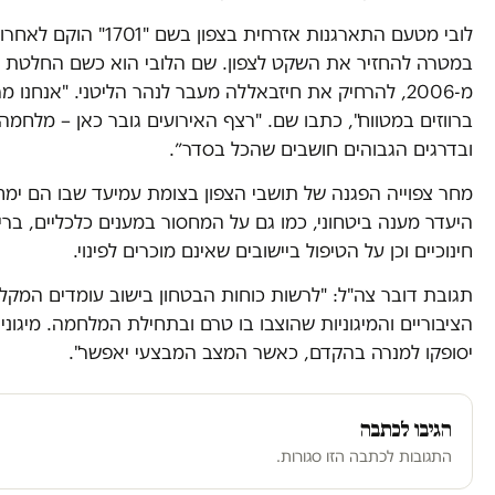
לובי מטעם התארגנות אזרחית בצפון בשם "1701" הוקם
במטרה להחזיר את השקט לצפון. שם הלובי הוא כשם החלטת 
מ-2006, להרחיק את חיזבאללה מעבר לנהר הליטני. "אנחנו מ
ברווזים במטווח", כתבו שם. "רצף האירועים גובר כאן – מלחמה
ובדרגים הגבוהים חושבים שהכל בסדר״.
מחר צפוייה הפגנה של תושבי הצפון בצומת עמיעד שבו הם ימח
היעדר מענה ביטחוני, כמו גם על המחסור במענים כלכליים, בריא
חינוכיים וכן על הטיפול ביישובים שאינם מוכרים לפינוי.
תגובת דובר צה"ל: "לרשות כוחות הבטחון בישוב עומדים המקל
הציבוריים והמיגוניות שהוצבו בו טרם ובתחילת המלחמה. מיגוניו
יסופקו למנרה בהקדם, כאשר המצב המבצעי יאפשר".
הגיבו לכתבה
התגובות לכתבה הזו סגורות.