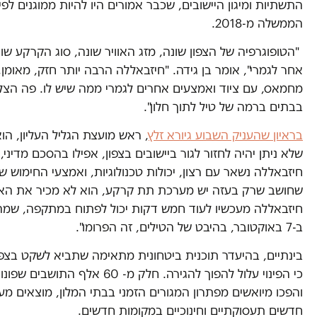
התשתיות ומיגון היישובים, שכבר אמורים היו להיות ממוגנים לפ
הממשלה מ-2018.
"הטופוגרפיה של הצפון שונה, מזג האוויר שונה, סוג הקרקע שונ
אחר לגמרי", אומר בן גידה. "חיזבאללה הרבה יותר חזק, מאומן,
מחמאס, עם ציוד ואמצעים אחרים לגמרי ממה שיש לו. פה הצלי
בבתים ברמה של טיל לתוך חלון".
בראיון שהעניק השבוע גיורא זלץ
, ראש מועצת הגליל העליון, הוא
שלא ניתן יהיה לחזור לגור ביישובים בצפון, אפילו בהסכם מדיני, 
חיזבאללה נשאר עם רצון, יכולות טכנולוגיות, ואמצעי החימוש שבי
שחושב שרק בעזה יש מערכת תת קרקע, הוא לא מכיר את האי
חיזבאללה מעכשיו לעוד חמש דקות יכול לפתוח במתקפה, שמה
ב-7 באוקטובר, בהיבט של הטילים, זה הפרומו".
בינתיים, בהיעדר תוכנית ביטחונית מתאימה שתביא לשקט בצפו
כי הפינוי עלול להפוך להגירה. חלק מ- 60 אלף הת
והפכו מיואשים מפתרון המגורים הזמני בבתי המלון, מוצאים מע
חדשים תעסוקתיים וחינוכיים במקומות חדשים.