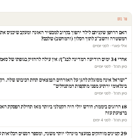
עוד בחם
האם הרחפן שקניתם לילד יהפוך בקרוב למכשיר האזנה ומעקב שיכניס את
המשטרה והשב״כ לתוך הסלון (והמחשב) שלכם?
אילי פארי · לפני יומיים
אחרי 34 ימים הודיעה המדינה לבג"ץ: אין עילה להחזיק בגופתו של סאמי ג'עסוס
סיון תהל · לפני יומיים
"ישראל אינה מסוגלת להגן על האזרחים הנמצאים תחת הכיבוש שלה. רק 
בינלאומי ירתיע מפני מתקפות המתנחלים״
סיון תהל · לפני יומיים
18 הרוגים ביממה: חודש יולי היה הקטלני ביותר מאז תחילת הפסקת הא
ברצועת עזה
סיון תהל · לפני 4 ימים
29 קטינים מוחזקים במעצר מינהלי יותר משנה, ומספר הנשים הכלואות ע