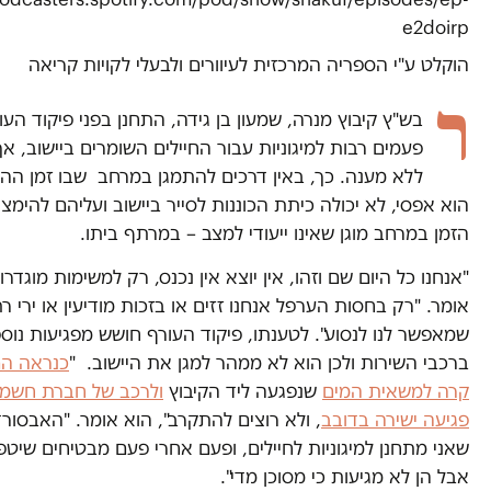
e2doirp
הוקלט ע"י הספריה המרכזית לעיוורים ולבעלי לקויות קריאה
ר
בש"ץ קיבוץ מנרה, שמעון בן גידה, התחנן בפני פיקוד העו
פעמים רבות למיגוניות עבור החיילים השומרים ביישוב, אך
ללא מענה. כך, באין דרכים להתמגן במרחב שבו זמן ה
הוא אפסי, לא יכולה כיתת הכוננות לסייר ביישוב ועליהם להימצ
הזמן במרחב מוגן שאינו ייעודי למצב – במרתף ביתו.
"אנחנו כל היום שם וזהו, אין יוצא אין נכנס, רק למשימות מוגדרו
אומר. "רק בחסות הערפל אנחנו זזים או בזכות מודיעין או ירי ר
שמאפשר לנו לנסוע". לטענתו, פיקוד העורף חושש מפגיעות נוס
ברכבי השירות ולכן הוא לא ממהר למגן את היישוב. "
כנראה הם
קרה למשאית המים
שנפגעה ליד הקיבוץ
ולרכב של חברת חשמל
פגיעה ישירה בדובב
, ולא רוצים להתקרב", הוא אומר. "האבסור
שאני מתחנן למיגוניות לחיילים, ופעם אחרי פעם מבטיחים שיטפל
אבל הן לא מגיעות כי מסוכן מדי".