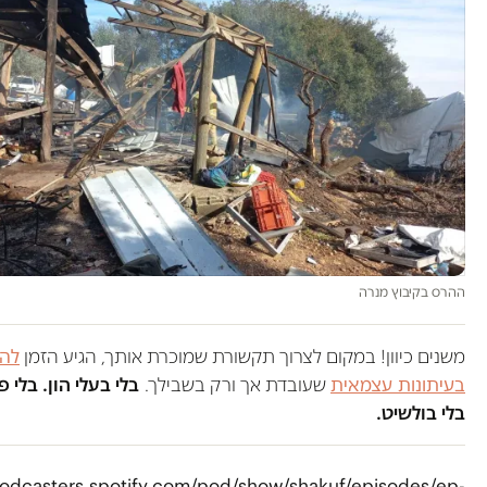
ההרס בקיבוץ מנרה
משנים כיוון! במקום לצרוך תקשורת שמוכרת אותך, הגיע הזמן
לה
בעיתונות עצמאית
שעובדת אך ורק בשבילך.
בלי בעלי הון. בלי 
בלי בולשיט.
podcasters.spotify.com/pod/show/shakuf/episodes/ep-