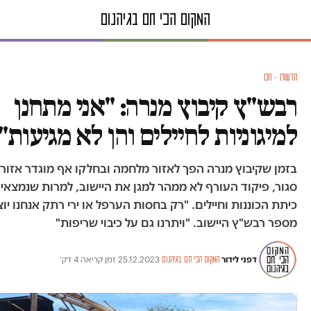
חדשות · חם
רבש"ץ קיבוץ מנרה: "אני מתחנן
למיגוניות לחיילים והן לא מגיעות"
בזמן שקיבוץ מנרה הפך לאזור מלחמה ובחלקו אף מוגדר אזור 
סגור, פיקוד העורף לא ממהר למגן את היישוב, למרות שנמצאים
כיתת הכוננות וחיילים. "רק בחסות הערפל או ירי רתק אנחנו יוצ
מספר רבש"ץ היישוב. "ויתרנו גם על כיבוי שריפות"
דפני לידור
·
·
25.12.2023
·
זמן קריאה 4 דק׳
המקום הכי חם בגיהנום