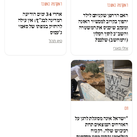
דמוקרטיה במשבר
דמוקרטיה במשבר
אחרי 34 ימים הודיעה
האם הרחפן שקניתם לילד
המדינה לבג"ץ: אין עילה
יהפוך בקרוב למכשיר האזנה
להחזיק בגופתו של סאמי
ומעקב שיכניס את המשטרה
ג'עסוס
והשב״כ לתוך הסלון
(והמחשב) שלכם?
סיון תהל
אילי פארי
חם
"ישראל אינה מסוגלת להגן על
האזרחים הנמצאים תחת
הכיבוש שלה. רק כוח
בינלאומי ירתיע מפני מתקפות