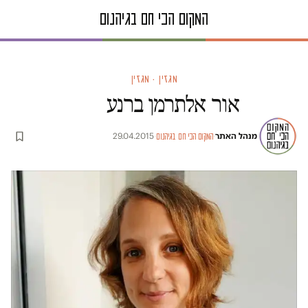
מגזין · מגזין
אור אלתרמן ברנע
מנהל האתר
·
·
29.04.2015
המקום הכי חם בגיהנום