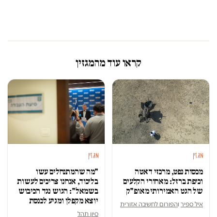
קראו עוד מהמגזין
מגזין
מגזין
מכסות נפט, מרכזי דאטה
"מה שהמתנחלים עשו
וכיפת ברזל: מאחורי הקלעים
בליכוד, אנחנו צריכים לעשות
של הגט האמירותי מאופ"ק
בשמאל": הגוש נגד הכיבוש
יוצא מקפלן ומגיע לכנסת
איל ספיר
ו
הפורום לחשיבה אזורית
סיון תהל