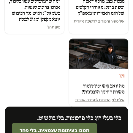
מכסות נפט, מרכזי דאטה
"מה שהמתנחלים עשו בליכוד,
וכיפת ברזל: מאחורי הקלעים
אנחנו צריכים לעשות
של הגט האמירותי מאופ"ק
בשמאל": הגוש נגד הכיבוש
יוצא מקפלן ומגיע לכנסת
איל ספיר
ו
הפורום לחשיבה אזורית
סיון תהל
חינוך
מה יואב קיש יכול ללמוד
משרת החינוך הלבנונית?
אילת לוי
ו
הפורום לחשיבה אזורית
בלי בעלי הון. בלי פרסומות. בלי בולשיט.
תמכו בעיתונות עצמאית. בלי פחד