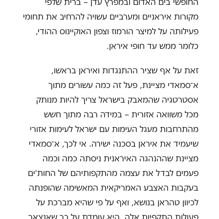
החופשי בים האדום ובמפרץ עדן – ברית שלפי
מקורות איראניים ומערביים עשויה להרחיב את תחומי
פעילותה על למיצר הורמוז וצפון האוקיינוס ההודי,
כלומר ממש עד חופי איראן.
זאת על אף שציר ההתנגדות ואיראן בראשו,
א־סמאדי מציינת, פעל זה כמה עשורים מתוך
אסטרטגיה שהמאבק בישראל צריך להיות מנותק
מכל משוואה אזורית – במידה רבה מתוך חשש
מהתרחבות מעגל העימות עם ישראל לעימות אזורי
שיעמיד את איראן בסכנה ישירה. אי לכך, א־סמאדי
מציינת שההנהגה האיראנית ניסתה כמה וכמה
פעמים לבדל את עצמה מהתקפותיהם של החות'ים
בעקבות האצבע האמריקאית המאשימה שהופנתה
לכיוון טהראן בנושא, ואף על פי שהיא מברכת על
פעולות התקפיות אלה, היא עומדת על כך שאנצאר