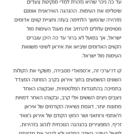
עד כה ניכר שהיא נזהרת למדי מנקיטת צעדים
שיסלימו את העימות. ההנהגה האיראנית אומנם
מזהירה שהמשך הלחימה בעזה וחציית קווים אדומים
מסוימים עלולים להרחיב את מעגל העימות מול
ישראל, אך בפועל לא ברור עד כה היכן עוברים
הקווים האדומים שיביאו את איראן לשינוי משוואת
העימות מול ישראל.
קו דו־ערכי זה, א־סמאדי מסבירה, משקף את הקולות
השונים הנשמעים בתוך איראן בקרב המחנה המצדד
בתמיכה בהתנגדות הפלסטינית, שבקצהו האחד
ניצבים ניצים הששים אלי קרב, ובקצהו האחר דמויות
מתונות יותר, דוגמת נשיאיה הקודמים של איראן
ח'אתמי ורוחאני ושר החוץ הקודם של איראן ג'וואד
זריף, המפצירים בהנהגה הנוכחית לנהוג בזהירות,
לפעול בעיקר בשדה המדיני ולא לגרור את מדינתם