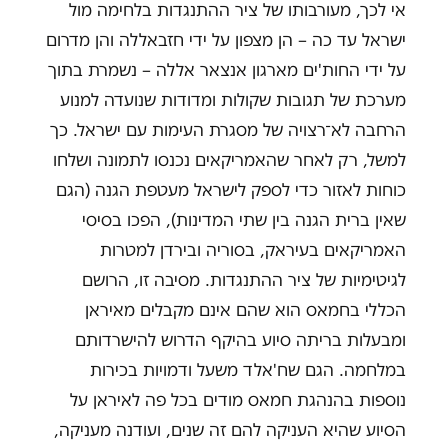
אי לכך, מעורבותו של ציר ההתנגדות בלחימה מול
ישראל עד כה – הן מצפון על ידי חזבאללה והן מדרום
על ידי החות'ים מארגון אנצאר אללה – נשמרת בתוך
מערכת של תגובות שקולות ומדודות שנועדה למנוע
הרחבה לא־רצויה של מסגרת העימות עם ישראל. כך
למשל, רק לאחר שהאמריקאים נכנסו לתמונה ושלחו
כוחות לאזור כדי לספק לישראל מעטפת הגנה (הגם
שאין ברית הגנה בין שתי המדינות), הפכו בסיסי
האמריקאים בעיראק, בסוריה ובירדן למטרות
לגיטימיות של ציר ההתנגדות. מסיבה זו, הרושם
הכללי בחמאס הוא שהם אינם מקבלים מאיראן
ומבעלות בריתה סיוע בהיקף הדרוש להישרדותם
במלחמה. הגם שח'אלד משעל ודמויות בכירות
נוספות בהנהגת חמאס מודים בכל פה לאיראן על
הסיוע שהיא העניקה להם זה שנים, ועודנה מעניקה,