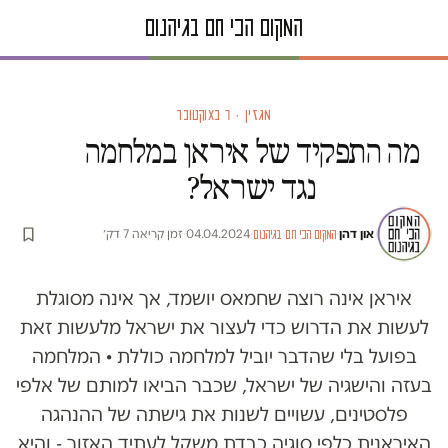
מגזין · 7 באוקטובר
מה התפקיד של איראן במלחמה
נגד ישראל?
און דהן
·
·
04.04.2024
·
זמן קריאה 7 דק׳
המקום הכי חם בגיהנום
איראן אינה רוצה שחמאס יושמד, אך אינה מסוגלת
לעשות את הדרוש כדי לעצור את ישראל מלעשות זאת
בפועל בלי שהדבר יוביל למלחמה כוללת • המלחמה
בעזה והישגיה של ישראל, שכבר הביאו למותם של אלפי
פלסטינים, עשויים לשנות את גישתה של ההנהגה
האיראנית כלפי סוגיה כבדת משקל לעתיד האזור - והיא