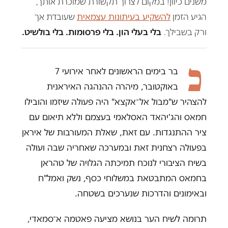
משנים כיוון! במקום לצרוך תקשורת שמוכרת אותך,
הגיע הזמן
להשקיע בעיתונות עצמאית
שעובדת אך
ורק בשבילך.
בלי בעלי הון. בלי פרסומות. בלי בולשיט.
כ
בר בימים הראשונים לאחר אירועי 7
באוקטובר, מיהרה ההנהגה האיראנית
להצהיר ש"מבול אל־אקצא" היה פעולה שיזמו והובילו
חמאס והג'יהאד האסלאמי בעצמם וללא תיאום עם
ציר ההתנגדות. עם זאת, שאלת המעורבות של איראן
בפעולה רצחנית זאת ובמערכה שאחריה שבה ועולה
בשיח הציבורי לנוכח תמיכתה הגלויה של טהראן
בחמאס המתבטאת במשלוחי כסף, נשק ואמל"ח
ובאימונים והדרכות שנערכים בשטחה.
תרומה לשיח הער בנושא מציעה פאטמה א־סמאדי,