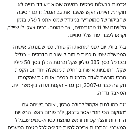
אדמות בבעלות פרטית בטענה שהוא ״יעודד בנייה לא
חוקית״, הייתה הקש ששבר את גב הגמל. זו גם הסיבה
שהביקור של סמוטריץ׳ במג׳דל שמס אתמול (א׳), בזמן
הלוויתם של 11 מהנרצחים, יצר מהומה. רבים צעקו לו שיילך,
וקראו לעברו עוד שלל גינויים.
ב-7 ביולי, יום לפני ״מחאת הקיפוח״, כפי שכונתה, אישרה
הממשלה שתי תוכניות פיתוח ליישובים הדרוזים – בגליל
ובכרמל בסך 385 מיליון שקל וברמת הגולן בסך 58 מיליון
שקל. התוכניות אושרו בהחלטת ממשלה יחד עם הקמת
מרכז מורשת לעדה הדרוזית בכפר יאנוח ג׳ת שהקמתו
תקועה כבר מ-2007, וכן גם – הקמת ועדה בין-משרדית.
המאבק נדחה.
"זה כמו לתת אקמול לחולה סרטן", אומר בשיחה עם
״המקום הכי חם״ יאסר גדבאן, יו"ר פורום ראשי הרשויות
הדרוזיות והצ'רקסיות וראש מועצת כסרא-סמיע שבגליל
המערבי. "התכנית צריכה להיות מקיפה לכל סגירת הפערים