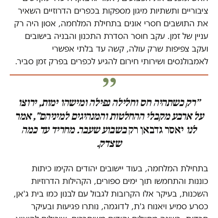
ציבוריים ותשתיות מיגון מספקות בכפרים הדרוזיים השאיר
את התושבים חסרי אונים בתחילת המלחמה, אסון היה רק
עניין של זמן. עקב חוסר הסדרת התכנון והבניה בישובים
ועקב צפיפות שרק עולה, קשה עד בלתי אפשרי
לאמבולנסים ושירותי חירום להגיע לכפרים בפרק זמן סביר.
״רק כשתהיה חס וחלילה נפילה ומישהו ימות, ירוצו
על ארבע מקבלי ההחלטות והמנהיגים למיניהם", אמר
לנו
י
אסר גדבאן רק
בשבוע שעבר. מחריד עד כמה
שצדק.
בתחילת המלחמה, בעוד יישובים יהודים הקימו כיתות
כוננות והתחמשו תוך ימים ספורים, הקהילות הדרוזיות
השכנות, בעיקר אלו הקרובות לגבול עם לבנון כמו בית ג'אן,
כסרע סמיע ויאנוח ג'ת, לדוגמה, נותרו פגיעות ובעיקר