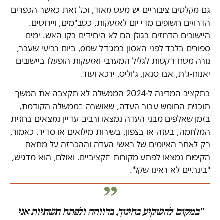
גם מקלטים ציבוריים יש מעט מאוד, וכל זאת כאשר הכפרים
הדרוזים חשופים מדי יום לאזעקות, כטב"מים, ויירוטים.
היישובים הדרוזים בגולן הם לא היחידים בקו האש. ימים
ספורים בלבד לפני האסון במג׳דל שמס, ביום רביעי שעבר,
נורה מטח רקטות לגליל המערבי ואזעקות הופעלו ביישובים
יאנוח-ג'ת, אבו סנאן, ג'וליס, ירכא ועוד.
בתקציב המדינה ל-2024 הממשלה לא תקצבה את המשך
תוכנית החומש עבור העדה, שאושרה בממשלה הקודמת,
בזמן שאלפים מבני העדה נמצאו ורבים עדיין נמצאים בחזית
המלחמה, בעזה או בצפון, בשירות מילואים או סדיר. כאמור,
רק לאחר האיומים של ראשי העדה וההכרזה על מחאת
הקיפוח נמצאו לפתע מקורות תקציביים. ואולם, הוא מדגיש,
"בינתיים לא ראינו שקל".
"במקום להשקיע בחינוך, ברווחה ולפתח תשתיות אני