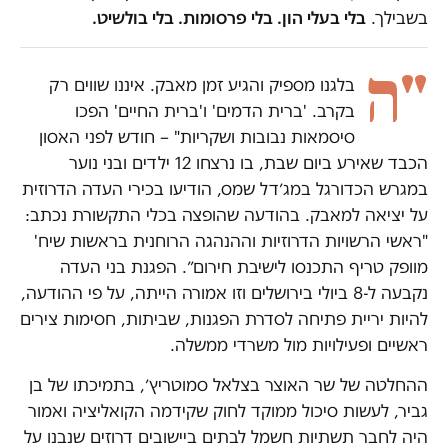
בשבילך.
בלי בעלי הון. בלי פרסומות. בלי בולשיט.
"ה
בלגנו מספיק והגיע זמן מאבק. איננו שווים רק
בקרב. 'ברית הדמים' ו'ברית החיים' הפכו
סיסמאות נבובות ושקריות" – חודש לפני האסון
הכבד שאירע ביום שבת, בו נרצחו 12 ילדים ובני נוער
במגרש הכדורגל במג׳דל שמס, הודיעו בכירי העדה הדרוזית
על יציאה למאבק. בהודעה שהופצה בכלי התקשורת נכתב:
"ראשי הרשויות הדרוזיות וההנהגה הרוחנית בראשות שיח'
מוופק טריף התכנסו לישיבת חירום״. הפגנת בני העדה
נקבעה ל-8 ביולי בירושלים וזו אמורה הייתה, על פי ההודעה,
להיות יריית פתיחה לסדרת הפגנות, שביתות, חסימות צירים
ראשיים ופעילויות מול משרדי ממשלה.
ההחלטה של שר האוצר בצלאל סמוטריץ׳, בתמיכתו של בן
גביר, לעשות סיכול ממוקד לחוק שקידמה הקואליציה ואמור
היה לחבר תשתיות חשמל לבתים ביישובים דרוזים שנבנו על