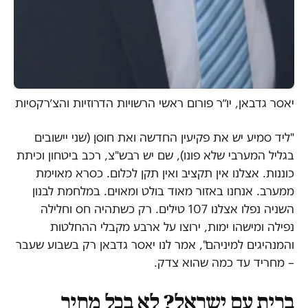
יאסר גדבאן, יו״ר פורום ראשי הרשויות הדרוזיות והצ׳רקסיות
"ליד סמיע יש את פקיעין החדשה ואת חוסן (שני יישובים
בגליל המערבי שלא פונו), שם יש רבש"צ, רכב ביטחון וכיתת
כוננות. אצלנו אין תקציב ואין תקן לכלום. כסרא מאוימת
ממערב. אנחנו באזור מאוד בולט ומאוים. במלחמת לבנון
השניה נפלו אצלנו 107 טילים. רק כשתהיה חס וחלילה
נפילה ומישהו ימות, ירוצו על ארבע מקבלי ההחלטות
והמנהיגים למיניהם", אמר לנו יאסר גדבאן רק בשבוע שעבר
– מחריד עד כמה שהוא צדק.
ברית עם ישראל? לא בכל מחיר