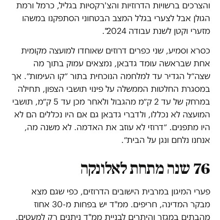
והצרכים ברשויות הדרוזיות והצ'רקסיות בגליל, כרמל ורמת
הגולן אבל לצערי בגלל המצב הבטחוני הסתפקנו במשהו
מזערי וקטן לשנת עבודה 2024".
כסרא וסמיע, שני כפרים דרוזים שאוחדו למועצה מקומית
אחת שבראשה עומד גדבאן, נמצאים עמוק בתוך מה
שצה״ל הגדיר עד למלחמה הנוכחית בתור ״קו העימות״. אך
במסגרת החלטות הממשלה על פינוי תושבי הצפון, תחילה
במרחק של עד 2 ק״מ מהגבול ולאחר מכן עד 5 ק״מ, תושבי
המועצה לא נכללו, ולדברי גדבאן גם אם היו נכללים הם לא
היו מתפנים. ״דרוזי לא עוזב את האדמה. לא משנה מה,
אנחנו נלחם ונגן על הבית״.
76 שנה מתחת לאלונקה
פערי המיגון במרבית הישובים הדרוזים, כפי שגם מצא
מבקר המדינה, חריפים. ממ"ד יש בפחות מ-30 אחוז
מהבתים במגזר והיתרים לבניית ממ"ד ניתנים רק למעטים.