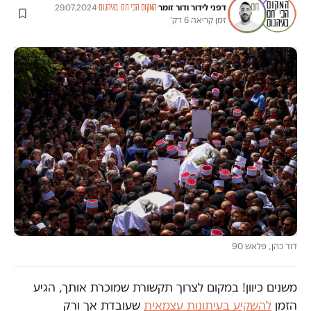
דפני לידור
ו
דור זומר
·
·
29.07.2024
·
המקום הכי חם בגיהנום
זמן קריאה 6 דק׳
דוד כהן, פלאש 90
משנים כיוון! במקום לצרוך תקשורת שמוכרת אותך, הגיע
הזמן
להשקיע בעיתונות עצמאית
שעובדת אך ורק