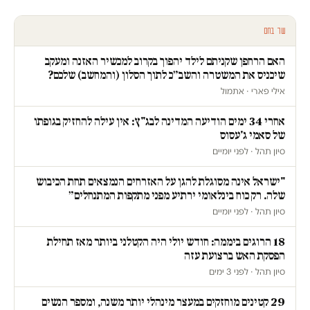
עוד בחם
האם הרחפן שקניתם לילד יהפוך בקרוב למכשיר האזנה ומעקב
שיכניס את המשטרה והשב״כ לתוך הסלון (והמחשב) שלכם?
אילי פארי · אתמול
אחרי 34 ימים הודיעה המדינה לבג"ץ: אין עילה להחזיק בגופתו
של סאמי ג'עסוס
סיון תהל · לפני יומיים
"ישראל אינה מסוגלת להגן על האזרחים הנמצאים תחת הכיבוש
שלה. רק כוח בינלאומי ירתיע מפני מתקפות המתנחלים״
סיון תהל · לפני יומיים
18 הרוגים ביממה: חודש יולי היה הקטלני ביותר מאז תחילת
הפסקת האש ברצועת עזה
סיון תהל · לפני 3 ימים
29 קטינים מוחזקים במעצר מינהלי יותר משנה, ומספר הנשים