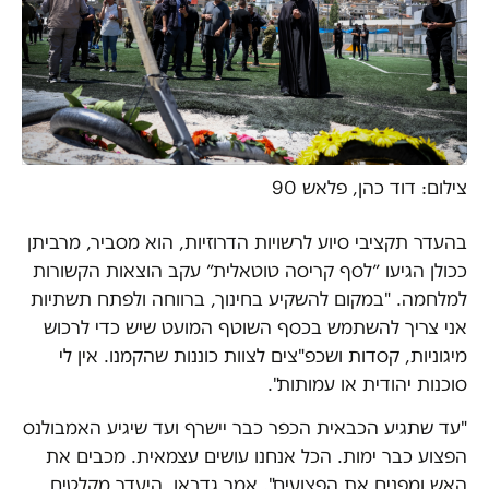
צילום: דוד כהן, פלאש 90
בהעדר תקציבי סיוע לרשויות הדרוזיות, הוא מסביר, מרביתן
ככולן הגיעו ״לסף קריסה טוטאלית״ עקב הוצאות הקשורות
למלחמה. "במקום להשקיע בחינוך, ברווחה ולפתח תשתיות
אני צריך להשתמש בכסף השוטף המועט שיש כדי לרכוש
מיגוניות, קסדות ושכפ"צים לצוות כוננות שהקמנו. אין לי
סוכנות יהודית או עמותות".
"עד שתגיע הכבאית הכפר כבר יישרף ועד שיגיע האמבולנס
הפצוע כבר ימות. הכל אנחנו עושים עצמאית. מכבים את
האש ומפנים את הפצועים", אמר גדבאן. היעדר מקלטים