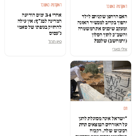
דמוקרטיה במשבר
דמוקרטיה במשבר
אחרי 34 ימים הודיעה
האם הרחפן שקניתם לילד
המדינה לבג"ץ: אין עילה
יהפוך בקרוב למכשיר האזנה
להחזיק בגופתו של סאמי
ומעקב שיכניס את המשטרה
ג'עסוס
והשב״כ לתוך הסלון
(והמחשב) שלכם?
סיון תהל
אילי פארי
חם
"ישראל אינה מסוגלת להגן
על האזרחים הנמצאים תחת
הכיבוש שלה. רק כוח